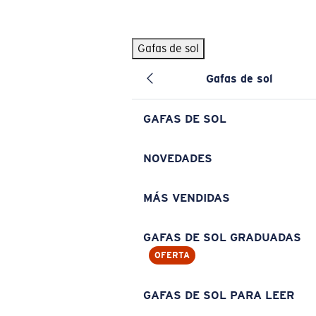
Skip to main content
Gafas de sol
BÚSQUEDAS POPULARES
Gafas de sol
Pilothouse PRO Limited Edition Pack
Exclusivo
Gafas de sol personalizadas
Nuevo
GAFAS DE SOL
Los más vendidos de gafas de sol
Gafas de sol graduadas
NOVEDADES
Novedades en gafas de sol
MÁS VENDIDAS
ENLACES ÚTILES
Lentes de recambio
GAFAS DE SOL GRADUADAS
OFERTA
Garantía y reparación
Gafas graduadas
GAFAS DE SOL PARA LEER