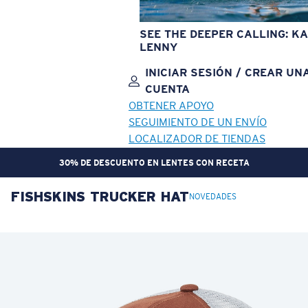
SEE THE DEEPER CALLING: KA
LENNY
INICIAR SESIÓN / CREAR UN
CUENTA
OBTENER APOYO
SEGUIMIENTO DE UN ENVÍO
LOCALIZADOR DE TIENDAS
30% DE DESCUENTO EN LENTES CON RECETA
FISHSKINS TRUCKER HAT
OBJETIVO ACTUALIZADO
¡AGREGADO AL CARRITO!
NOVEDADES
Precio:
Sin cargo
Cantidad:
Precio:
Sin cargo