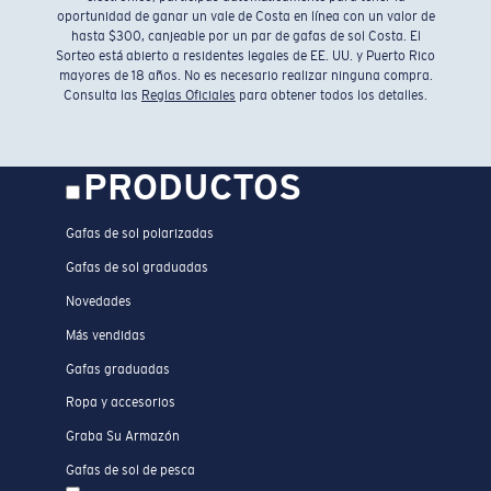
oportunidad de ganar un vale de Costa en línea con un valor de
hasta $300, canjeable por un par de gafas de sol Costa. El
Sorteo está abierto a residentes legales de EE. UU. y Puerto Rico
mayores de 18 años. No es necesario realizar ninguna compra.
Consulta las
Reglas Oficiales
para obtener todos los detalles.
PRODUCTOS
Gafas de sol polarizadas
Gafas de sol graduadas
Novedades
Más vendidas
Gafas graduadas
Ropa y accesorios
Graba Su Armazón
Gafas de sol de pesca