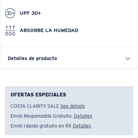
UPF 30+
ABSORBE LA HUMEDAD
Detalles de producto
Costa has been protecting you from the elements
since 1983, and our headwear have been a key part of
that protection. From simple trucker hats to
OFERTAS ESPECIALES
lightweight technical fitted hats, each style was built to
COSTA CLARITY SALE
See details
seamlessly pair with our sunglasses and apparel.
Envío Responsable Gratuito.
Detalles
Nombre del modelo:
Fishskins Trucker Hat
Envío rápido gratuito en RX
Detalles
Artículo n.°:
FQS900351-33V
Color:
Bolinas Brown