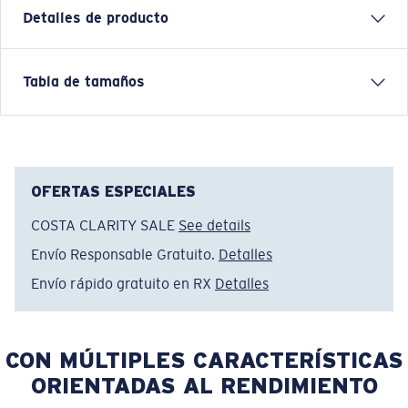
Detalles de producto
Orgullo
Tabla de tamaños
CARACTERÍSTICAS
• Ajuste estándar
• Corte masculino
• Sin etiqueta
OFERTAS ESPECIALES
• Diseño estampado
COSTA CLARITY SALE
See details
• Peso ligero y tacto suave
Envío Responsable Gratuito.
Detalles
• 65 % poliéster, 35 % algodón de EE. UU. hilado en
anillos. 3.6 oz.
Envío rápido gratuito en RX
Detalles
• Lavar a máquina en frío, de dentro a fuera, con
colores similares. Secar en secadora a baja
temperatura. Planchar por dentro y por fuera a baja
CON MÚLTIPLES CARACTERÍSTICAS
temperatura. No usar cloro. No lavar en seco.
ORIENTADAS AL RENDIMIENTO
Nombre del modelo:
Orgullo