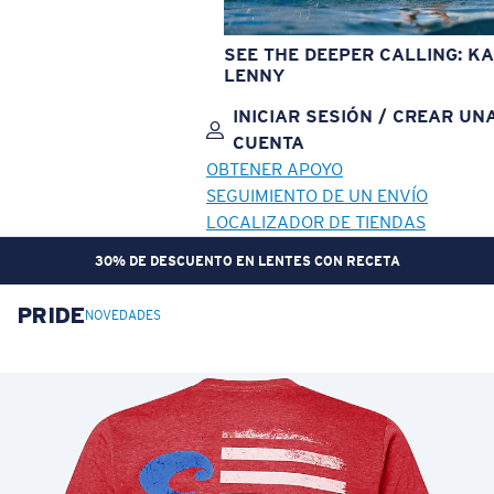
SEE THE DEEPER CALLING: KA
LENNY
INICIAR SESIÓN / CREAR UN
CUENTA
OBTENER APOYO
SEGUIMIENTO DE UN ENVÍO
LOCALIZADOR DE TIENDAS
30% DE DESCUENTO EN LENTES CON RECETA
PRIDE
OBJETIVO ACTUALIZADO
¡AGREGADO AL CARRITO!
NOVEDADES
Precio:
Sin cargo
Cantidad:
Precio:
Sin cargo