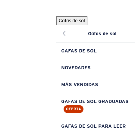
Skip to main content
Gafas de sol
BÚSQUEDAS POPULARES
Gafas de sol
Pilothouse PRO Limited Edition Pack
Exclusivo
Gafas de sol personalizadas
Nuevo
GAFAS DE SOL
Los más vendidos de gafas de sol
Gafas de sol graduadas
NOVEDADES
Novedades en gafas de sol
MÁS VENDIDAS
ENLACES ÚTILES
Lentes de recambio
GAFAS DE SOL GRADUADAS
OFERTA
Garantía y reparación
Gafas graduadas
GAFAS DE SOL PARA LEER