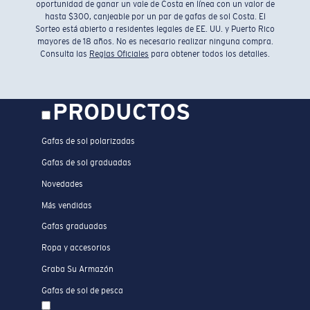
oportunidad de ganar un vale de Costa en línea con un valor de
hasta $300, canjeable por un par de gafas de sol Costa. El
Sorteo está abierto a residentes legales de EE. UU. y Puerto Rico
mayores de 18 años. No es necesario realizar ninguna compra.
Consulta las
Reglas Oficiales
para obtener todos los detalles.
PRODUCTOS
Gafas de sol polarizadas
Gafas de sol graduadas
Novedades
Más vendidas
Gafas graduadas
Ropa y accesorios
Graba Su Armazón
Gafas de sol de pesca