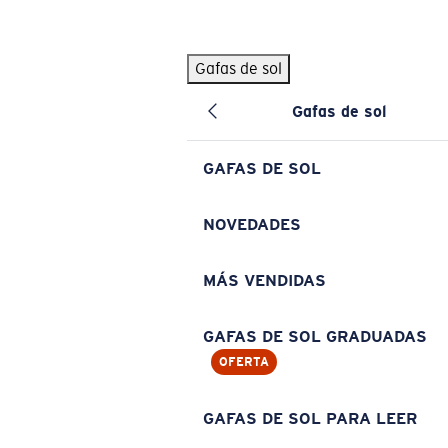
Skip to main content
Gafas de sol
BÚSQUEDAS POPULARES
Gafas de sol
Pilothouse PRO Limited Edition Pack
Exclusivo
Gafas de sol personalizadas
Nuevo
GAFAS DE SOL
Los más vendidos de gafas de sol
Gafas de sol graduadas
NOVEDADES
Novedades en gafas de sol
MÁS VENDIDAS
ENLACES ÚTILES
Lentes de recambio
GAFAS DE SOL GRADUADAS
OFERTA
Garantía y reparación
Gafas graduadas
GAFAS DE SOL PARA LEER