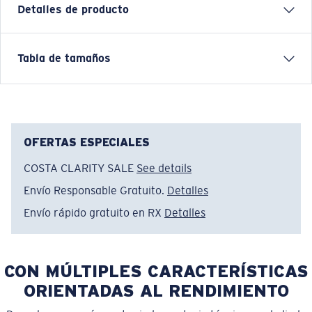
Detalles de producto
Species Shield
Tabla de tamaños
CARACTERÍSTICAS
• Ajuste estándar
• Corte masculino
• Cuello y hombros sellados
OFERTAS ESPECIALES
• Diseño estampado
COSTA CLARITY SALE
See details
• Color sólido: 100% algodón. 6oz.
Envío Responsable Gratuito.
Detalles
• Color jaspeado: 50% poliéster, 50% algodón. 6oz
• Lavar a máquina en frío, del revés, con colores
Envío rápido gratuito en RX
Detalles
similares. Secar en secadora a baja temperatura.
Planchar por dentro y por fuera a baja temperatura.
No usar cloro. No lavar en seco.
CON MÚLTIPLES CARACTERÍSTICAS
Nombre del modelo:
Species Shield SS
ORIENTADAS AL RENDIMIENTO
Artículo n.°:
SPSHIELD 01DH