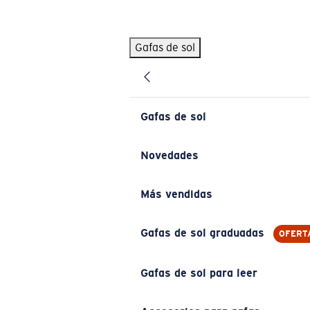
Skip to main content
Gafas de sol
BÚSQUEDAS POPULARES
Pilothouse PRO Limited Edition Pack
Exclusivo
Gafas de sol personalizadas
Nuevo
Gafas de sol
Los más vendidos de gafas de sol
Gafas de sol graduadas
Novedades
Novedades en gafas de sol
Más vendidas
ENLACES ÚTILES
Lentes de recambio
Gafas de sol graduadas
OFERT
Garantía y reparación
Gafas de sol para leer
Gafas graduadas