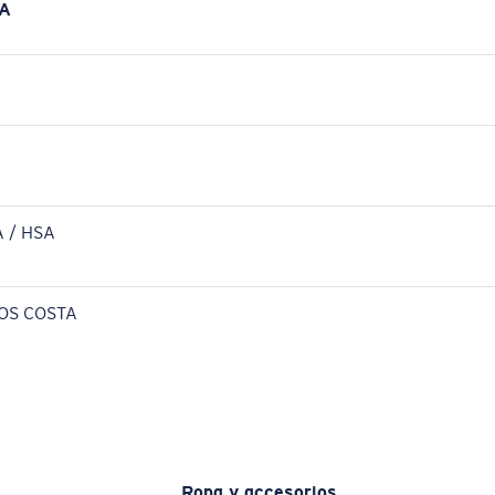
A
 / HSA
OS COSTA
Ropa y accesorios