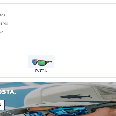
tas
teras
uz
FANTAIL
OSTA.
N