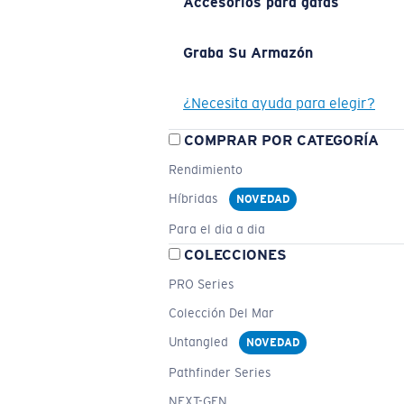
Accesorios para gafas
Graba Su Armazón
¿Necesita ayuda para elegir?
COMPRAR POR CATEGORÍA
Rendimiento
Híbridas
NOVEDAD
Para el dia a dia
COLECCIONES
PRO Series
Colección Del Mar
Untangled
NOVEDAD
Pathfinder Series
NEXT-GEN