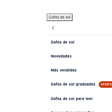
Skip to main content
Gafas de sol
BÚSQUEDAS POPULARES
Pilothouse PRO Limited Edition Pack
Exclusivo
Gafas de sol personalizadas
Nuevo
Gafas de sol
Los más vendidos de gafas de sol
Gafas de sol graduadas
Novedades
Novedades en gafas de sol
Más vendidas
ENLACES ÚTILES
Lentes de recambio
Gafas de sol graduadas
OFERT
Garantía y reparación
Gafas de sol para leer
Gafas graduadas