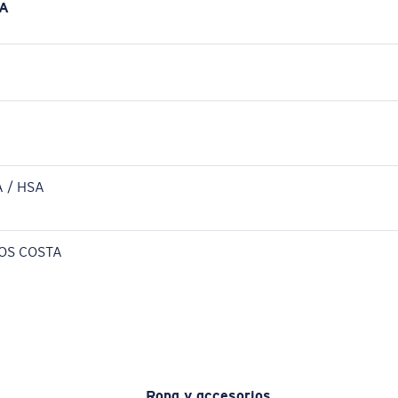
A
 / HSA
OS COSTA
Ropa y accesorios