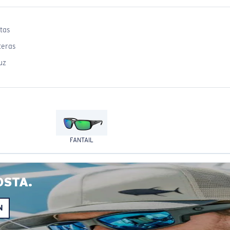
tas
teras
uz
FANTAIL
OSTA.
N