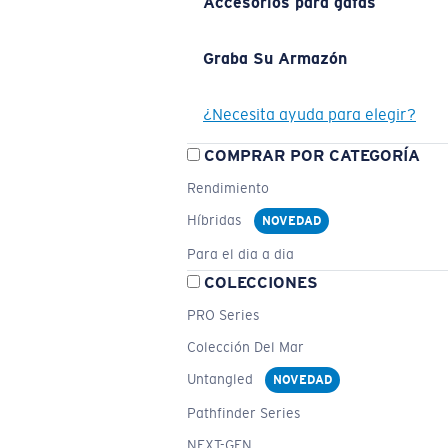
Accesorios para gafas
Graba Su Armazón
¿Necesita ayuda para elegir?
COMPRAR POR CATEGORÍA
Rendimiento
Híbridas
NOVEDAD
Para el dia a dia
COLECCIONES
PRO Series
Colección Del Mar
Untangled
NOVEDAD
Pathfinder Series
NEXT-GEN