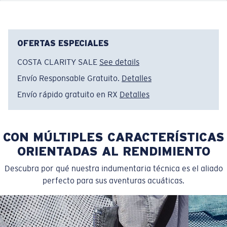
Nombre del modelo:
Technical
Artículo n.°:
FQA400035-25Z
Color:
Gris Perla
Tamaño:
M
OFERTAS ESPECIALES
COSTA CLARITY SALE
See details
Envío Responsable Gratuito.
Detalles
Envío rápido gratuito en RX
Detalles
CON MÚLTIPLES CARACTERÍSTICAS
ORIENTADAS AL RENDIMIENTO
Descubra por qué nuestra indumentaria técnica es el aliado
perfecto para sus aventuras acuáticas.