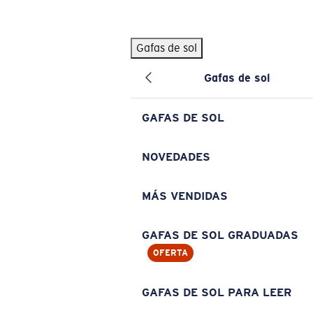
Skip to main content
Gafas de sol
BÚSQUEDAS POPULARES
Gafas de sol
Pilothouse PRO Limited Edition Pack
Exclusivo
Gafas de sol personalizadas
Nuevo
GAFAS DE SOL
Los más vendidos de gafas de sol
Gafas de sol graduadas
NOVEDADES
Novedades en gafas de sol
MÁS VENDIDAS
ENLACES ÚTILES
Lentes de recambio
GAFAS DE SOL GRADUADAS
OFERTA
Garantía y reparación
Gafas graduadas
GAFAS DE SOL PARA LEER