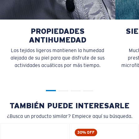
PROPIEDADES
SI
ANTIHUMEDAD
Los tejidos ligeros mantienen la humedad
Much
alejada de su piel para que disfrute de sus
pres
actividades acuáticas por más tiempo.
microfib
TAMBIÉN PUEDE INTERESARLE
¿Busca un producto similar? Empiece aquí su búsqueda.
30% OFF