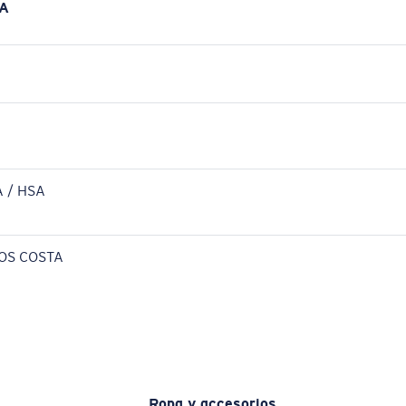
A
 / HSA
OS COSTA
Ropa y accesorios