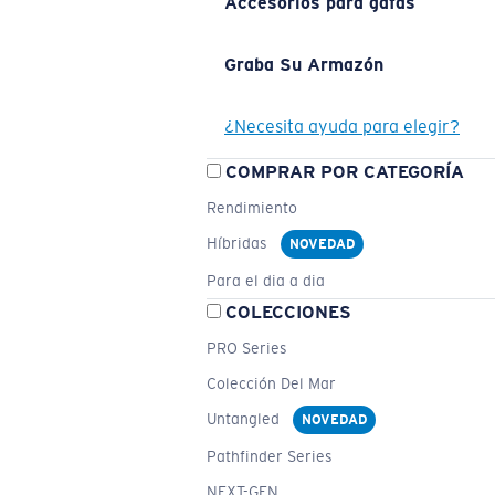
Accesorios para gafas
Graba Su Armazón
¿Necesita ayuda para elegir?
COMPRAR POR CATEGORÍA
Rendimiento
Híbridas
NOVEDAD
Para el dia a dia
COLECCIONES
PRO Series
Colección Del Mar
Untangled
NOVEDAD
Pathfinder Series
NEXT-GEN