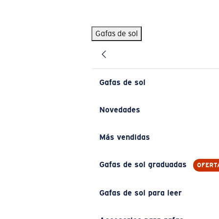
Skip to main content
Gafas de sol
BÚSQUEDAS POPULARES
Pilothouse PRO Limited Edition Pack
Exclusivo
Gafas de sol personalizadas
Nuevo
Gafas de sol
Los más vendidos de gafas de sol
Gafas de sol graduadas
Novedades
Novedades en gafas de sol
Más vendidas
ENLACES ÚTILES
Lentes de recambio
Gafas de sol graduadas
OFERT
Garantía y reparación
Gafas de sol para leer
Gafas graduadas