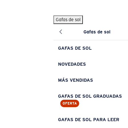
Skip to main content
Gafas de sol
BÚSQUEDAS POPULARES
Gafas de sol
Pilothouse PRO Limited Edition Pack
Exclusivo
Gafas de sol personalizadas
Nuevo
GAFAS DE SOL
Los más vendidos de gafas de sol
Gafas de sol graduadas
NOVEDADES
Novedades en gafas de sol
MÁS VENDIDAS
ENLACES ÚTILES
Lentes de recambio
GAFAS DE SOL GRADUADAS
OFERTA
Garantía y reparación
Gafas graduadas
GAFAS DE SOL PARA LEER