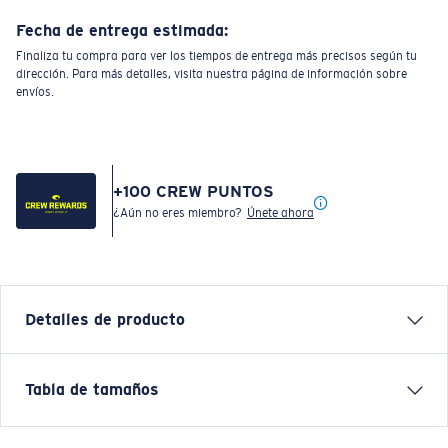
Fecha de entrega estimada:
Finaliza tu compra para ver los tiempos de entrega más precisos según tu
dirección. Para más detalles, visita nuestra página de información sobre
envíos.
+
100
CREW PUNTOS
¿Aún no eres miembro?
Únete ahora
Detalles de producto
Camiseta de manga corta Costa Flag
Tabla de tamaños
CARACTERÍSTICAS