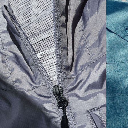
SIZES
1. CHEST
2. BODY LENGTH
3. SLEEVE LENGTH
S
19"
27”
7 ¾”
M
21"
28"
8 ¼”
L
23”
29”
8 ¾”
XL
25”
30”
9 ¼”
XXL
27”
31”
9 ¾”