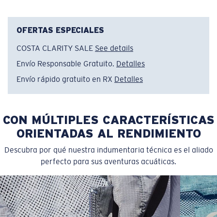
• Ajuste regular
• Para hombre
•Cuello sellado y hombros con costuras
OFERTAS ESPECIALES
• Diseño estampado
COSTA CLARITY SALE
See details
• 100 % algodón hilado en anillo peinado. 203 g (6 oz)
Envío Responsable Gratuito.
Detalles
• Lavar a máquina en frío, del revés, con colores
similares. Secar en máquina a temperatura baja.
Envío rápido gratuito en RX
Detalles
Planchar del revés en temperatura baja. No usar cloro.
No lavar en seco.
CON MÚLTIPLES CARACTERÍSTICAS
Nombre del modelo:
Costa Flag
Artículo n.°:
COSTA FLAG 00W
ORIENTADAS AL RENDIMIENTO
Color:
Blanco
Descubra por qué nuestra indumentaria técnica es el aliado
Tamaño:
S
perfecto para sus aventuras acuáticas.