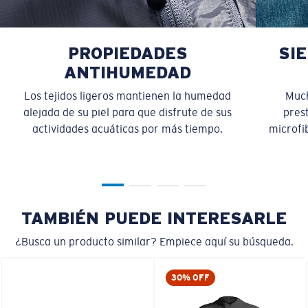
PROPIEDADES
SI
ANTIHUMEDAD
Los tejidos ligeros mantienen la humedad
Much
alejada de su piel para que disfrute de sus
pres
actividades acuáticas por más tiempo.
microfib
TAMBIÉN PUEDE INTERESARLE
¿Busca un producto similar? Empiece aquí su búsqueda.
30% OFF