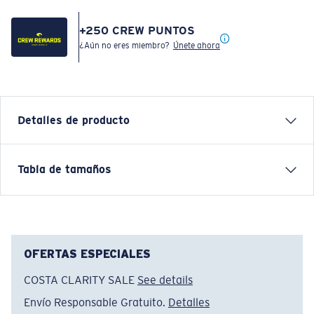
+
250
CREW PUNTOS
¿Aún no eres miembro?
Únete ahora
Detalles de producto
CAMISETA DE MANGA CORTA COSTA CLASSIC
Tabla de tamaños
EMBLEM
Nombre del modelo:
Emblem Bass
Artículo n.°:
FQA400607-673
Color:
Royal Blue Tuna
OFERTAS ESPECIALES
Tamaño:
L
COSTA CLARITY SALE
See details
Envío Responsable Gratuito.
Detalles