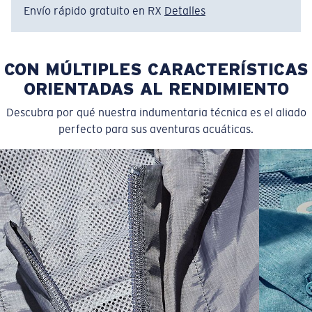
Envío rápido gratuito en RX
Detalles
CON MÚLTIPLES CARACTERÍSTICAS
ORIENTADAS AL RENDIMIENTO
Descubra por qué nuestra indumentaria técnica es el aliado
perfecto para sus aventuras acuáticas.
SIZES
1. CHEST
2. BODY LENGTH
3. SLEEVE LENGTH
S
19"
27”
7 ¾”
M
21"
28"
8 ¼”
L
23”
29”
8 ¾”