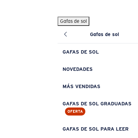
Skip to main content
Gafas de sol
BÚSQUEDAS POPULARES
Gafas de sol
Pilothouse PRO Limited Edition Pack
Exclusivo
Gafas de sol personalizadas
Nuevo
GAFAS DE SOL
Los más vendidos de gafas de sol
Gafas de sol graduadas
NOVEDADES
Novedades en gafas de sol
MÁS VENDIDAS
ENLACES ÚTILES
Lentes de recambio
GAFAS DE SOL GRADUADAS
OFERTA
Garantía y reparación
Gafas graduadas
GAFAS DE SOL PARA LEER