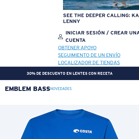
SEE THE DEEPER CALLING: KA
LENNY
INICIAR SESIÓN / CREAR UN
CUENTA
OBTENER APOYO
SEGUIMIENTO DE UN ENVÍO
LOCALIZADOR DE TIENDAS
30% DE DESCUENTO EN LENTES CON RECETA
EMBLEM BASS
OBJETIVO ACTUALIZADO
¡AGREGADO AL CARRITO!
NOVEDADES
Precio:
Sin cargo
Cantidad:
Precio:
Sin cargo