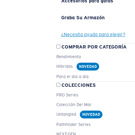
Accesorios para gafas
Graba Su Armazón
¿Necesita ayuda para elegir?
COMPRAR POR CATEGORÍA
Rendimiento
Híbridas
NOVEDAD
Para el dia a dia
COLECCIONES
PRO Series
Colección Del Mar
Untangled
NOVEDAD
Pathfinder Series
NEXT-GEN