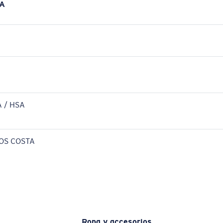
A
 / HSA
OS COSTA
Ropa y accesorios