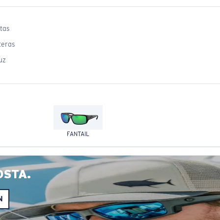
tas
teras
uz
FANTAIL
OSTA.
N