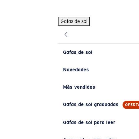
Skip to main content
Gafas de sol
BÚSQUEDAS POPULARES
Pilothouse PRO Limited Edition Pack
Exclusivo
Gafas de sol personalizadas
Nuevo
Gafas de sol
Los más vendidos de gafas de sol
Gafas de sol graduadas
Novedades
Novedades en gafas de sol
Más vendidas
ENLACES ÚTILES
Lentes de recambio
Gafas de sol graduadas
OFERT
Garantía y reparación
Gafas de sol para leer
Gafas graduadas