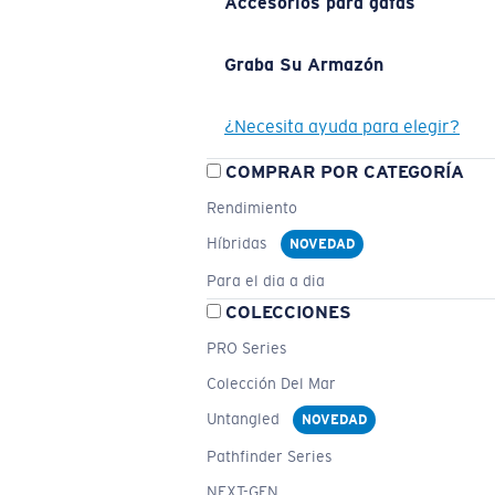
Accesorios para gafas
Graba Su Armazón
¿Necesita ayuda para elegir?
COMPRAR POR CATEGORÍA
Rendimiento
Híbridas
NOVEDAD
Para el dia a dia
COLECCIONES
PRO Series
Colección Del Mar
Untangled
NOVEDAD
Pathfinder Series
NEXT-GEN