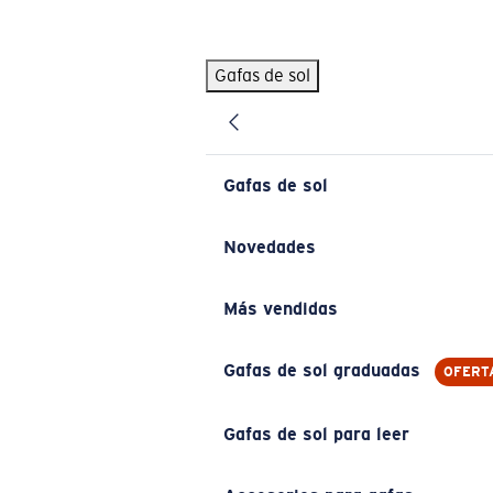
Skip to main content
Gafas de sol
BÚSQUEDAS POPULARES
Pilothouse PRO Limited Edition Pack
Exclusivo
Gafas de sol personalizadas
Nuevo
Gafas de sol
Los más vendidos de gafas de sol
Gafas de sol graduadas
Novedades
Novedades en gafas de sol
Más vendidas
ENLACES ÚTILES
Lentes de recambio
Gafas de sol graduadas
OFERT
Garantía y reparación
Gafas de sol para leer
Gafas graduadas