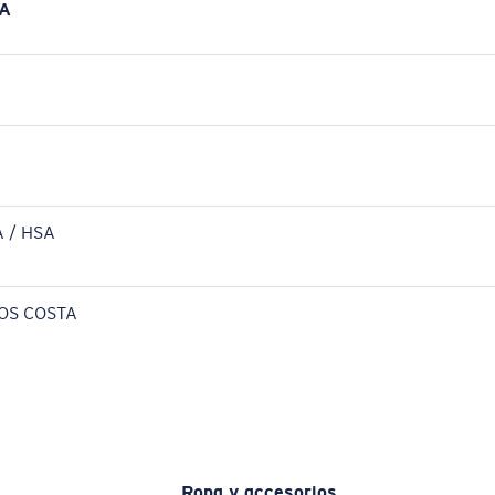
A
 / HSA
OS COSTA
Ropa y accesorios