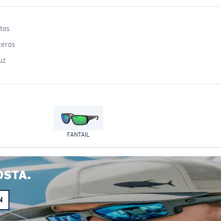
tas
teras
uz
FANTAIL
OSTA.
N