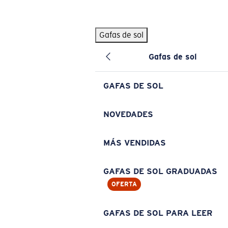
Skip to main content
Gafas de sol
BÚSQUEDAS POPULARES
Gafas de sol
Pilothouse PRO Limited Edition Pack
Exclusivo
Gafas de sol personalizadas
Nuevo
GAFAS DE SOL
Los más vendidos de gafas de sol
Gafas de sol graduadas
NOVEDADES
Novedades en gafas de sol
MÁS VENDIDAS
ENLACES ÚTILES
Lentes de recambio
GAFAS DE SOL GRADUADAS
OFERTA
Garantía y reparación
Gafas graduadas
GAFAS DE SOL PARA LEER