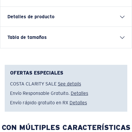
Detalles de producto
Suéter con capucha de lana Longsleeve
Tabla de tamaños
CARACTERÍSTICAS
• Ajuste relajado
• Para hombre
• Lana de materiales técnicos con propiedades
OFERTAS ESPECIALES
térmicas en el interior
COSTA CLARITY SALE
See details
• Muñecas acanaladas en manga y dobladillo
Envío Responsable Gratuito.
Detalles
• 100 % mezcla en poliéster catiónico y lana
• Lavar a máquina en frío, del revés, con colores
Envío rápido gratuito en RX
Detalles
similares. Secar a temperatura baja. Planchar de
adentro hacia afuera a temperatura baja. No usar
blanqueador. No lavar en seco.
CON MÚLTIPLES CARACTERÍSTICAS