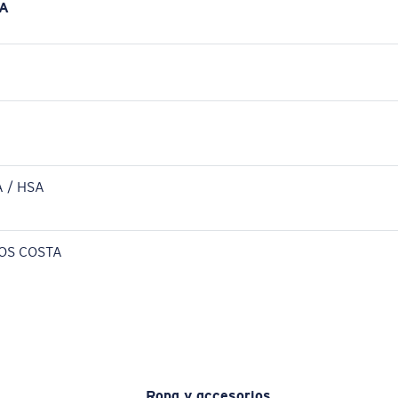
A
 / HSA
OS COSTA
Ropa y accesorios