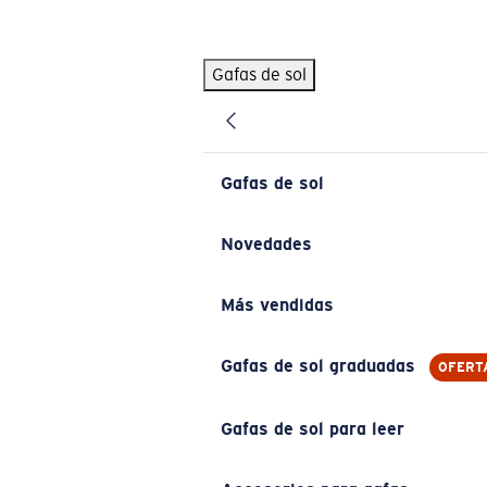
Skip to main content
Gafas de sol
BÚSQUEDAS POPULARES
Pilothouse PRO Limited Edition Pack
Exclusivo
Gafas de sol personalizadas
Nuevo
Gafas de sol
Los más vendidos de gafas de sol
Gafas de sol graduadas
Novedades
Novedades en gafas de sol
Más vendidas
ENLACES ÚTILES
Lentes de recambio
Gafas de sol graduadas
OFERT
Garantía y reparación
Gafas de sol para leer
Gafas graduadas