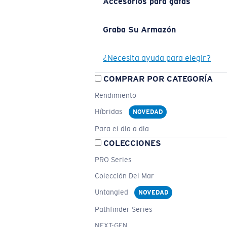
Accesorios para gafas
Graba Su Armazón
¿Necesita ayuda para elegir?
COMPRAR POR CATEGORÍA
Rendimiento
Híbridas
NOVEDAD
Para el dia a dia
COLECCIONES
PRO Series
Colección Del Mar
Untangled
NOVEDAD
Pathfinder Series
NEXT-GEN