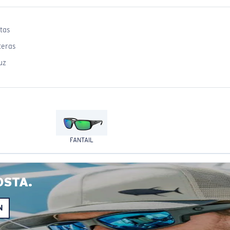
tas
teras
uz
FANTAIL
OSTA.
N