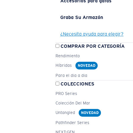
Accesorios para gafas
Graba Su Armazón
¿Necesita ayuda para elegir?
COMPRAR POR CATEGORÍA
Rendimiento
Híbridas
NOVEDAD
Para el dia a dia
COLECCIONES
PRO Series
Colección Del Mar
Untangled
NOVEDAD
Pathfinder Series
NEXT-GEN