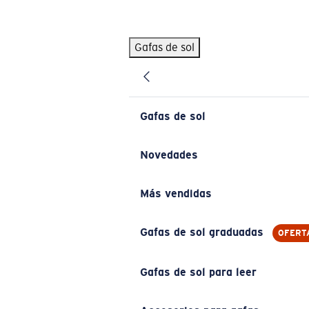
Skip to main content
Gafas de sol
BÚSQUEDAS POPULARES
Pilothouse PRO Limited Edition Pack
Exclusivo
Gafas de sol personalizadas
Nuevo
Gafas de sol
Los más vendidos de gafas de sol
Gafas de sol graduadas
Novedades
Novedades en gafas de sol
Más vendidas
ENLACES ÚTILES
Lentes de recambio
Gafas de sol graduadas
OFERT
Garantía y reparación
Gafas de sol para leer
Gafas graduadas