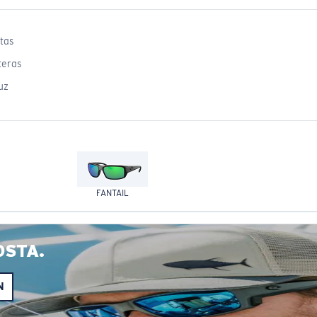
tas
teras
uz
FANTAIL
OSTA.
N