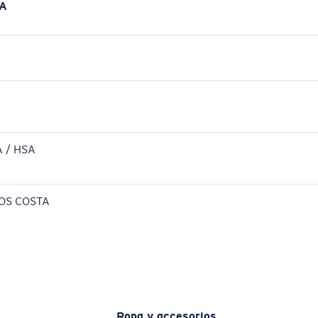
A
 / HSA
OS COSTA
Ropa y accesorios