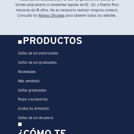
Sorteo está abierto a residentes legales de EE. UU. y Puerto Rico
mayores de 18 años. No es necesario realizar ninguna compra.
Consulta las
Reglas Oficiales
para obtener todos los detalles.
PRODUCTOS
Gafas de sol polarizadas
Gafas de sol graduadas
Novedades
Más vendidas
Gafas graduadas
Ropa y accesorios
Graba Su Armazón
Gafas de sol de pesca
¿CÓMO TE