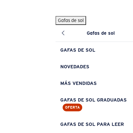
Skip to main content
Gafas de sol
BÚSQUEDAS POPULARES
Gafas de sol
Pilothouse PRO Limited Edition Pack
Exclusivo
Gafas de sol personalizadas
Nuevo
GAFAS DE SOL
Los más vendidos de gafas de sol
Gafas de sol graduadas
NOVEDADES
Novedades en gafas de sol
MÁS VENDIDAS
ENLACES ÚTILES
Lentes de recambio
GAFAS DE SOL GRADUADAS
OFERTA
Garantía y reparación
Gafas graduadas
GAFAS DE SOL PARA LEER