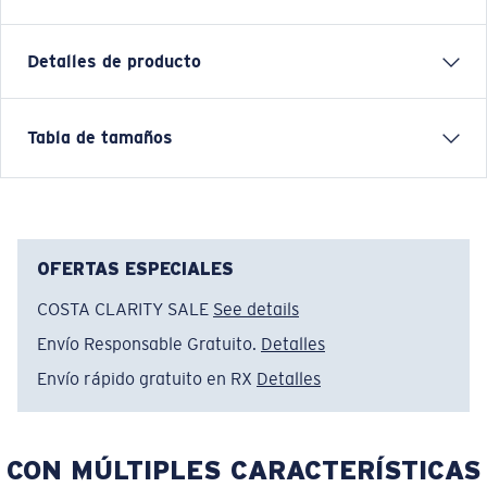
Detalles de producto
Longsleeve Pullover Fleece Hoody
Tabla de tamaños
FEATURES
• Relaxed Fit
• Men's Cut
• Technical fleece with warming properties on the
OFERTAS ESPECIALES
inside
COSTA CLARITY SALE
See details
• Ribbed cuffs at sleeve and hem
Envío Responsable Gratuito.
Detalles
• 100% poly cationic melange fleece
• Machine wash cold, inside out, with like colors.
Envío rápido gratuito en RX
Detalles
Tumble dry low. Iron inside out on low setting. Do not
use bleach. Do not dry clean
CON MÚLTIPLES CARACTERÍSTICAS
Nombre del modelo:
Tech Fleece Hoody