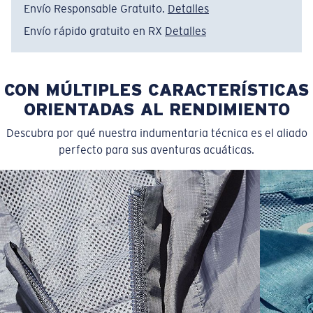
Envío Responsable Gratuito.
Detalles
• Lavar a máquina en frío, del revés, con colores
similares. Secar en máquina a temperatura baja.
Envío rápido gratuito en RX
Detalles
Planchar del revés a temperatura baja. No usar
blanqueador. No lavar en seco.
CON MÚLTIPLES CARACTERÍSTICAS
Nombre del modelo:
Tech Banner LS
Artículo n.°:
FQA400785-453
ORIENTADAS AL RENDIMIENTO
Color:
Menta
Descubra por qué nuestra indumentaria técnica es el aliado
Tamaño:
S
perfecto para sus aventuras acuáticas.