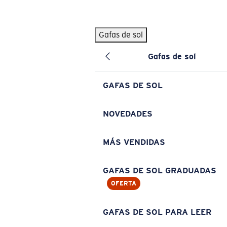
Skip to main content
Gafas de sol
BÚSQUEDAS POPULARES
Gafas de sol
Pilothouse PRO Limited Edition Pack
Exclusivo
Gafas de sol personalizadas
Nuevo
GAFAS DE SOL
Los más vendidos de gafas de sol
Gafas de sol graduadas
NOVEDADES
Novedades en gafas de sol
MÁS VENDIDAS
ENLACES ÚTILES
Lentes de recambio
GAFAS DE SOL GRADUADAS
OFERTA
Garantía y reparación
Gafas graduadas
GAFAS DE SOL PARA LEER