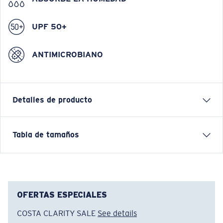
UPF 50+
ANTIMICROBIANO
Detalles de producto
Camiseta de manga larga Tech Banner
Tabla de tamaños
CARACTERÍSTICAS
• Material reciclado Repreve
• Ajuste regular
• Para hombre
OFERTAS ESPECIALES
• Diseño estampado
COSTA CLARITY SALE
See details
• 100 % poliéster reciclado