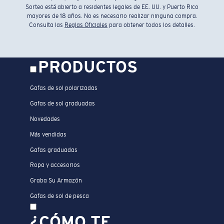
Sorteo está abierto a residentes legales de EE. UU. y Puerto Rico
mayores de 18 años. No es necesario realizar ninguna compra.
Consulta las
Reglas Oficiales
para obtener todos los detalles.
PRODUCTOS
Gafas de sol polarizadas
Gafas de sol graduadas
Novedades
Más vendidas
Gafas graduadas
Ropa y accesorios
Graba Su Armazón
Gafas de sol de pesca
¿CÓMO TE