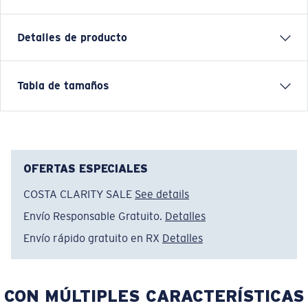
Detalles de producto
Camiseta de manga corta, con botones, de materiales
Tabla de tamaños
técnicos y de alto rendimiento Hybrid
CARACTERÍSTICAS
• Ajuste relajado
• Para hombre
OFERTAS ESPECIALES
• Etiqueta termotransferible
COSTA CLARITY SALE
See details
• Tejido de punto elástico para mayor movilidad
Envío Responsable Gratuito.
Detalles
• Bolsillo frontal en pecho con cierre oculto para gafas
de sol o accesorios
Envío rápido gratuito en RX
Detalles
• Paño de microfibra en dobladillo para limpiar las
gafas
• 96 % poliéster y 4 % licra
CON MÚLTIPLES CARACTERÍSTICAS
• Lavar a máquina en frío, del revés, con colores