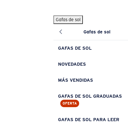
Skip to main content
Gafas de sol
BÚSQUEDAS POPULARES
Gafas de sol
Pilothouse PRO Limited Edition Pack
Exclusivo
Gafas de sol personalizadas
Nuevo
GAFAS DE SOL
Los más vendidos de gafas de sol
Gafas de sol graduadas
NOVEDADES
Novedades en gafas de sol
MÁS VENDIDAS
ENLACES ÚTILES
Lentes de recambio
GAFAS DE SOL GRADUADAS
OFERTA
Garantía y reparación
Gafas graduadas
GAFAS DE SOL PARA LEER