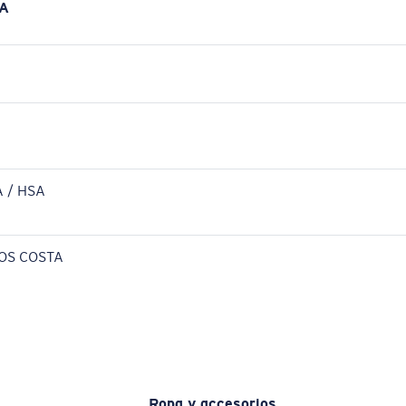
A
 / HSA
OS COSTA
Ropa y accesorios