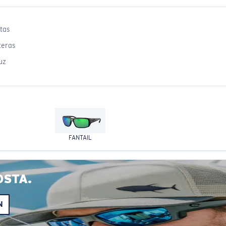
tas
teras
uz
FANTAIL
OSTA.
N