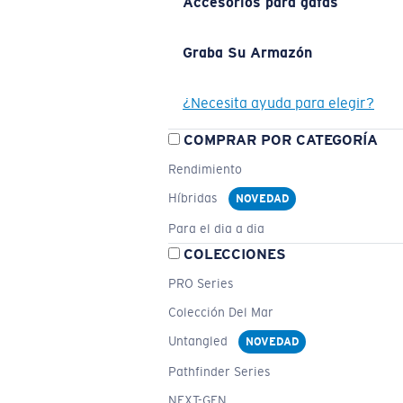
Accesorios para gafas
Graba Su Armazón
¿Necesita ayuda para elegir?
COMPRAR POR CATEGORÍA
Rendimiento
Híbridas
NOVEDAD
Para el dia a dia
COLECCIONES
PRO Series
Colección Del Mar
Untangled
NOVEDAD
Pathfinder Series
NEXT-GEN