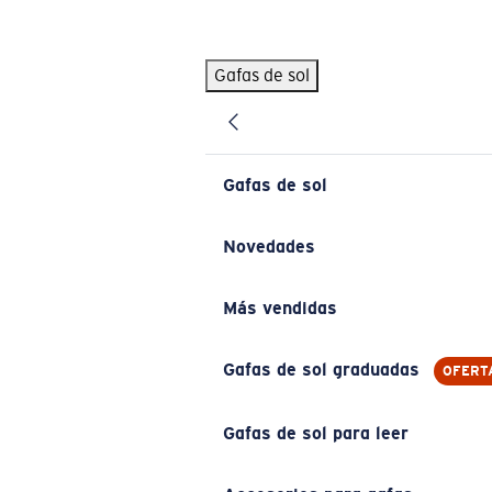
Skip to main content
Gafas de sol
BÚSQUEDAS POPULARES
Pilothouse PRO Limited Edition Pack
Exclusivo
Gafas de sol personalizadas
Nuevo
Gafas de sol
Los más vendidos de gafas de sol
Gafas de sol graduadas
Novedades
Novedades en gafas de sol
Más vendidas
ENLACES ÚTILES
Lentes de recambio
Gafas de sol graduadas
OFERT
Garantía y reparación
Gafas de sol para leer
Gafas graduadas