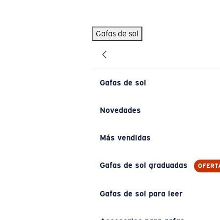
Skip to main content
Gafas de sol
BÚSQUEDAS POPULARES
Pilothouse PRO Limited Edition Pack
Exclusivo
Gafas de sol personalizadas
Nuevo
Gafas de sol
Los más vendidos de gafas de sol
Gafas de sol graduadas
Novedades
Novedades en gafas de sol
Más vendidas
ENLACES ÚTILES
Lentes de recambio
Gafas de sol graduadas
OFERT
Garantía y reparación
Gafas de sol para leer
Gafas graduadas