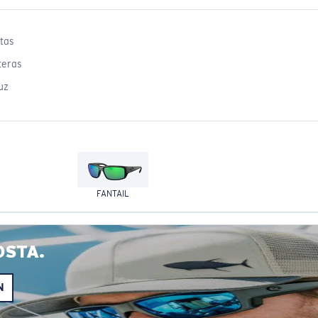
tas
teras
uz
FANTAIL
OSTA.
N