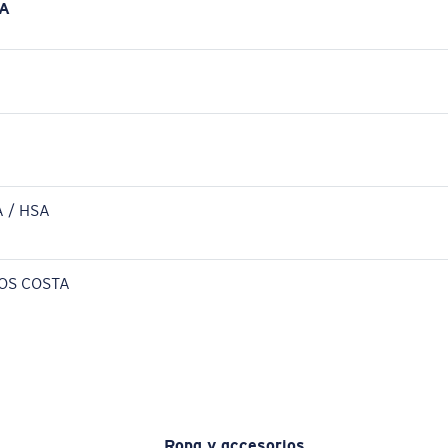
A
 / HSA
OS COSTA
Ropa y accesorios