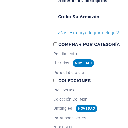
Accesorios para gafas
Graba Su Armazón
¿Necesita ayuda para elegir?
COMPRAR POR CATEGORÍA
Rendimiento
Híbridas
NOVEDAD
Para el dia a dia
COLECCIONES
PRO Series
Colección Del Mar
Untangled
NOVEDAD
Pathfinder Series
NEXT-GEN