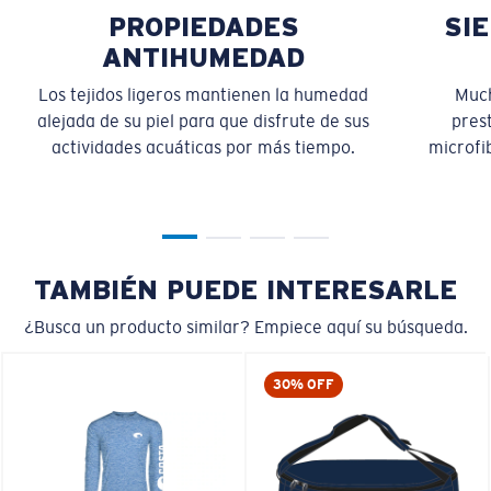
PROPIEDADES
SI
ANTIHUMEDAD
Los tejidos ligeros mantienen la humedad
Much
alejada de su piel para que disfrute de sus
pres
actividades acuáticas por más tiempo.
microfib
TAMBIÉN PUEDE INTERESARLE
¿Busca un producto similar? Empiece aquí su búsqueda.
30% OFF