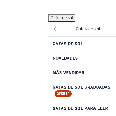
Skip to main content
Gafas de sol
BÚSQUEDAS POPULARES
Gafas de sol
Pilothouse PRO Limited Edition Pack
Exclusivo
Gafas de sol personalizadas
Nuevo
GAFAS DE SOL
Los más vendidos de gafas de sol
Gafas de sol graduadas
NOVEDADES
Novedades en gafas de sol
MÁS VENDIDAS
ENLACES ÚTILES
Lentes de recambio
GAFAS DE SOL GRADUADAS
OFERTA
Garantía y reparación
Gafas graduadas
GAFAS DE SOL PARA LEER