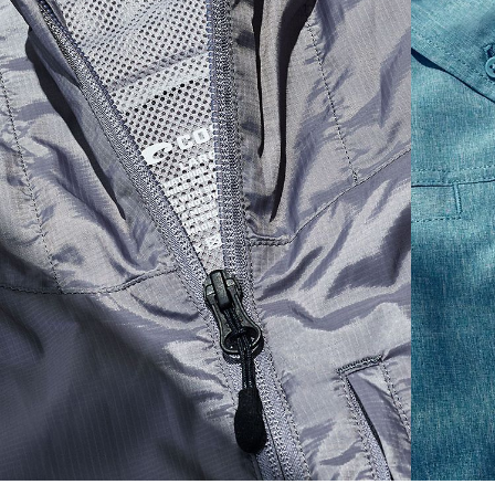
S
20
27 3/4
26
M
21
28 3/4
26 1/2
L
22
29 3/4
27
XL
23
30 3/4
27 1/2
2XL
24
31 3/4
28