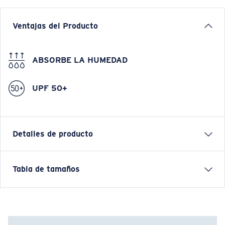
Ventajas del Producto
ABSORBE LA HUMEDAD
UPF 50+
Detalles de producto
VOYAGER QUARTER-ZIP PULLOVER SWEATSHIRT
Tabla de tamaños
Nombre del modelo:
Voyager Quarter-Zip Pullover
Artículo n.°:
FQA400896-BAS
Color:
Tide Print Blue
Tamaño:
L