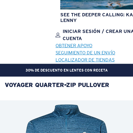
SEE THE DEEPER CALLING: KA
LENNY
INICIAR SESIÓN / CREAR UN
CUENTA
OBTENER APOYO
SEGUIMIENTO DE UN ENVÍO
LOCALIZADOR DE TIENDAS
30% DE DESCUENTO EN LENTES CON RECETA
VOYAGER QUARTER-ZIP PULLOVER
OBJETIVO ACTUALIZADO
¡AGREGADO AL CARRITO!
Precio:
Sin cargo
Cantidad:
Precio:
Sin cargo