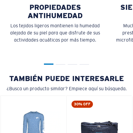
PROPIEDADES
SI
ANTIHUMEDAD
Los tejidos ligeros mantienen la humedad
Much
alejada de su piel para que disfrute de sus
pres
actividades acuáticas por más tiempo.
microfib
TAMBIÉN PUEDE INTERESARLE
¿Busca un producto similar? Empiece aquí su búsqueda.
30% OFF