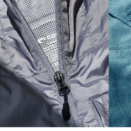
S
20
27 3/4
26
M
21
28 3/4
26 1/2
L
22
29 3/4
27
XL
23
30 3/4
27 1/2
2XL
24
31 3/4
28