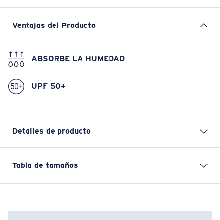
Ventajas del Producto
ABSORBE LA HUMEDAD
UPF 50+
Detalles de producto
VOYAGER QUARTER-ZIP PULLOVER SWEATSHIRT
Tabla de tamaños
Nombre del modelo:
Voyager Quarter-Zip Pullover
Artículo n.°:
FQA400896-BAS
Color:
Tide Print Blue
Tamaño:
M