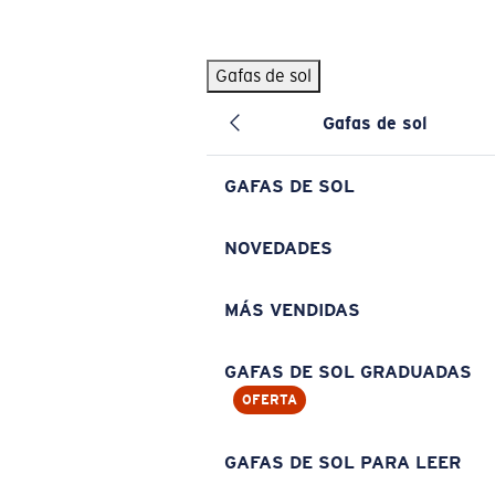
Skip to main content
Gafas de sol
BÚSQUEDAS POPULARES
Gafas de sol
Pilothouse PRO Limited Edition Pack
Exclusivo
Gafas de sol personalizadas
Nuevo
GAFAS DE SOL
Los más vendidos de gafas de sol
Gafas de sol graduadas
NOVEDADES
Novedades en gafas de sol
MÁS VENDIDAS
ENLACES ÚTILES
Lentes de recambio
GAFAS DE SOL GRADUADAS
OFERTA
Garantía y reparación
Gafas graduadas
GAFAS DE SOL PARA LEER