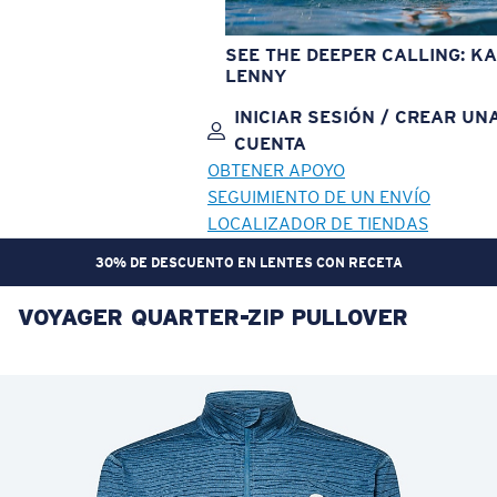
SEE THE DEEPER CALLING: KA
LENNY
INICIAR SESIÓN / CREAR UN
CUENTA
OBTENER APOYO
SEGUIMIENTO DE UN ENVÍO
LOCALIZADOR DE TIENDAS
30% DE DESCUENTO EN LENTES CON RECETA
VOYAGER QUARTER-ZIP PULLOVER
OBJETIVO ACTUALIZADO
¡AGREGADO AL CARRITO!
Precio:
Sin cargo
Cantidad:
Precio:
Sin cargo