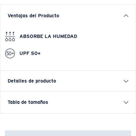
Ventajas del Producto
ABSORBE LA HUMEDAD
UPF 50+
Detalles de producto
VOYAGER QUARTER-ZIP PULLOVER SWEATSHIRT
Tabla de tamaños
Nombre del modelo:
Voyager Quarter-Zip Pullover
Artículo n.°:
FQA400896-BAS
Color:
Tide Print Blue
Tamaño:
XL