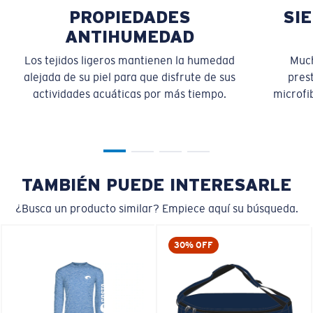
PROPIEDADES
SI
ANTIHUMEDAD
Los tejidos ligeros mantienen la humedad
Much
alejada de su piel para que disfrute de sus
pres
actividades acuáticas por más tiempo.
microfib
TAMBIÉN PUEDE INTERESARLE
¿Busca un producto similar? Empiece aquí su búsqueda.
30% OFF