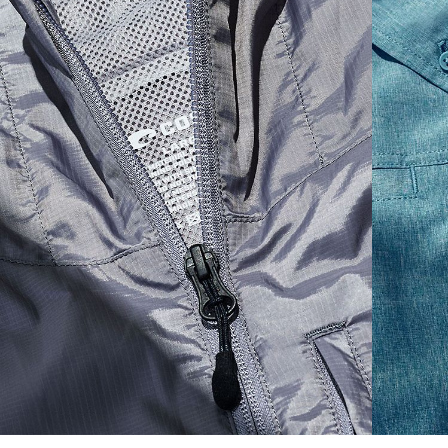
S
20
27 3/4
26
M
21
28 3/4
26 1/2
L
22
29 3/4
27
XL
23
30 3/4
27 1/2
2XL
24
31 3/4
28