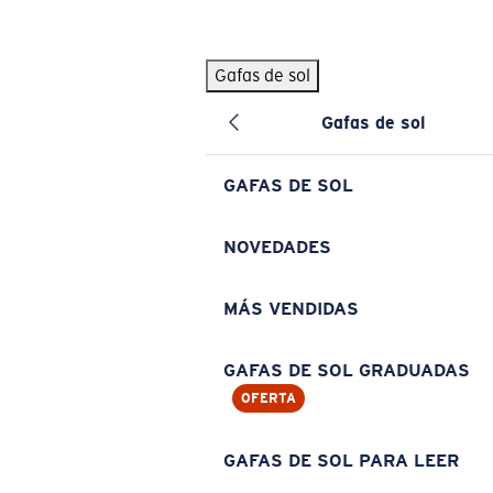
Skip to main content
Gafas de sol
BÚSQUEDAS POPULARES
Gafas de sol
Pilothouse PRO Limited Edition Pack
Exclusivo
Gafas de sol personalizadas
Nuevo
GAFAS DE SOL
Los más vendidos de gafas de sol
Gafas de sol graduadas
NOVEDADES
Novedades en gafas de sol
MÁS VENDIDAS
ENLACES ÚTILES
Lentes de recambio
GAFAS DE SOL GRADUADAS
OFERTA
Garantía y reparación
Gafas graduadas
GAFAS DE SOL PARA LEER