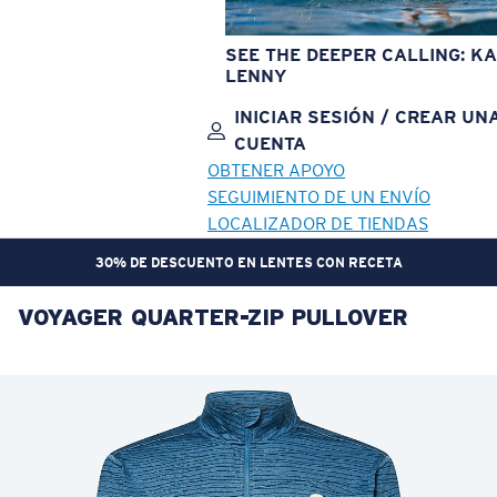
SEE THE DEEPER CALLING: KA
LENNY
INICIAR SESIÓN / CREAR UN
CUENTA
OBTENER APOYO
SEGUIMIENTO DE UN ENVÍO
LOCALIZADOR DE TIENDAS
30% DE DESCUENTO EN LENTES CON RECETA
VOYAGER QUARTER-ZIP PULLOVER
OBJETIVO ACTUALIZADO
¡AGREGADO AL CARRITO!
Precio:
Sin cargo
Cantidad:
Precio:
Sin cargo