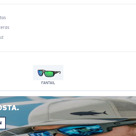
tas
teras
uz
FANTAIL
OSTA.
N