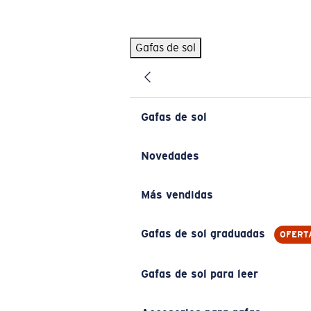
Skip to main content
Gafas de sol
BÚSQUEDAS POPULARES
Pilothouse PRO Limited Edition Pack
Exclusivo
Gafas de sol personalizadas
Nuevo
Gafas de sol
Los más vendidos de gafas de sol
Gafas de sol graduadas
Novedades
Novedades en gafas de sol
Más vendidas
ENLACES ÚTILES
Lentes de recambio
Gafas de sol graduadas
OFERT
Garantía y reparación
Gafas de sol para leer
Gafas graduadas