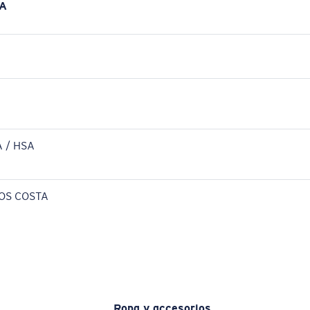
A
 / HSA
OS COSTA
Ropa y accesorios