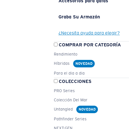
Accesorios para gafas
Graba Su Armazón
¿Necesita ayuda para elegir?
COMPRAR POR CATEGORÍA
Rendimiento
Híbridas
NOVEDAD
Para el dia a dia
COLECCIONES
PRO Series
Colección Del Mar
Untangled
NOVEDAD
Pathfinder Series
NEXT-GEN