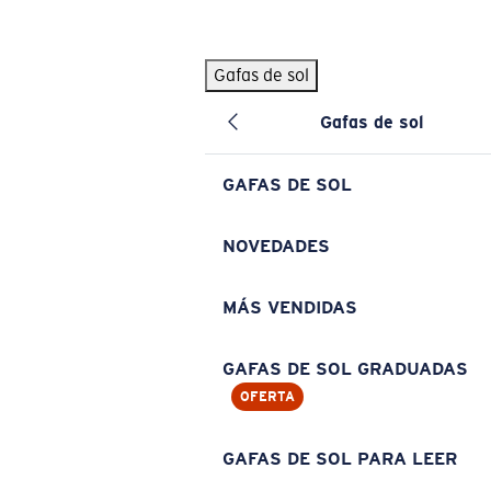
Skip to main content
Gafas de sol
BÚSQUEDAS POPULARES
Gafas de sol
Pilothouse PRO Limited Edition Pack
Exclusivo
Gafas de sol personalizadas
Nuevo
GAFAS DE SOL
Los más vendidos de gafas de sol
Gafas de sol graduadas
NOVEDADES
Novedades en gafas de sol
MÁS VENDIDAS
ENLACES ÚTILES
Lentes de recambio
GAFAS DE SOL GRADUADAS
OFERTA
Garantía y reparación
Gafas graduadas
GAFAS DE SOL PARA LEER