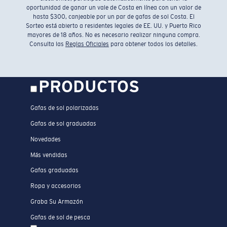
oportunidad de ganar un vale de Costa en línea con un valor de
hasta $300, canjeable por un par de gafas de sol Costa. El
Sorteo está abierto a residentes legales de EE. UU. y Puerto Rico
mayores de 18 años. No es necesario realizar ninguna compra.
Consulta las
Reglas Oficiales
para obtener todos los detalles.
PRODUCTOS
Gafas de sol polarizadas
Gafas de sol graduadas
Novedades
Más vendidas
Gafas graduadas
Ropa y accesorios
Graba Su Armazón
Gafas de sol de pesca