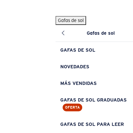
Skip to main content
Gafas de sol
BÚSQUEDAS POPULARES
Gafas de sol
Pilothouse PRO Limited Edition Pack
Exclusivo
Gafas de sol personalizadas
Nuevo
GAFAS DE SOL
Los más vendidos de gafas de sol
Gafas de sol graduadas
NOVEDADES
Novedades en gafas de sol
MÁS VENDIDAS
ENLACES ÚTILES
Lentes de recambio
GAFAS DE SOL GRADUADAS
OFERTA
Garantía y reparación
Gafas graduadas
GAFAS DE SOL PARA LEER