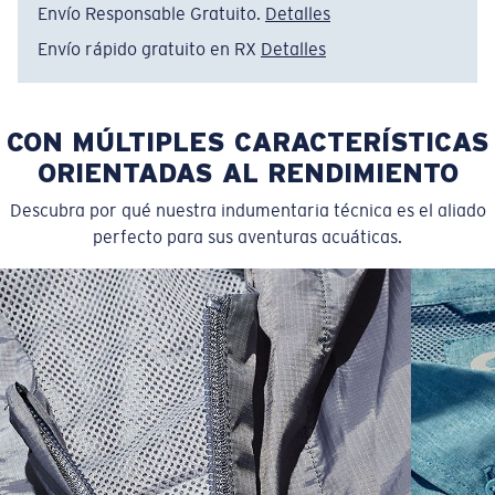
Envío Responsable Gratuito.
Detalles
Envío rápido gratuito en RX
Detalles
CON MÚLTIPLES CARACTERÍSTICAS
ORIENTADAS AL RENDIMIENTO
Descubra por qué nuestra indumentaria técnica es el aliado
perfecto para sus aventuras acuáticas.
SIZES
1. CHEST
2. BODY LENGTH
3. SLEEVE LENGTH
S
19"
27”
7 ¾”
M
21"
28"
8 ¼”