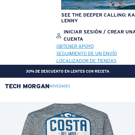
SEE THE DEEPER CALLING: KA
LENNY
INICIAR SESIÓN / CREAR UN
CUENTA
OBTENER APOYO
SEGUIMIENTO DE UN ENVÍO
LOCALIZADOR DE TIENDAS
30% DE DESCUENTO EN LENTES CON RECETA
TECH MORGAN
OBJETIVO ACTUALIZADO
¡AGREGADO AL CARRITO!
NOVEDADES
Precio:
Sin cargo
Cantidad:
Precio:
Sin cargo