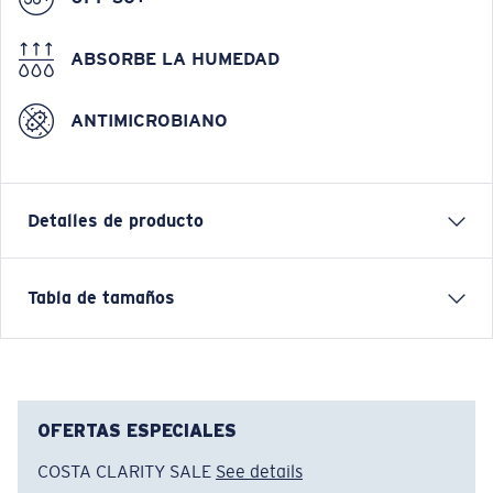
ABSORBE LA HUMEDAD
ANTIMICROBIANO
Detalles de producto
Tabla de tamaños
Nombre del modelo:
Tech Morgan
Artículo n.°:
FQA400909-28E
Color:
Jaspeado Gris Frío
Tamaño:
XXL
OFERTAS ESPECIALES
COSTA CLARITY SALE
See details