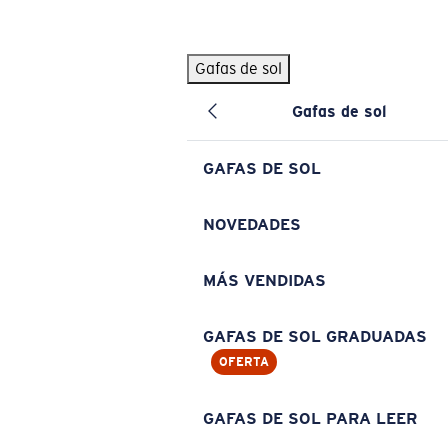
Skip to main content
Gafas de sol
BÚSQUEDAS POPULARES
Gafas de sol
Pilothouse PRO Limited Edition Pack
Exclusivo
Gafas de sol personalizadas
Nuevo
GAFAS DE SOL
Los más vendidos de gafas de sol
Gafas de sol graduadas
NOVEDADES
Novedades en gafas de sol
MÁS VENDIDAS
ENLACES ÚTILES
Lentes de recambio
GAFAS DE SOL GRADUADAS
OFERTA
Garantía y reparación
Gafas graduadas
GAFAS DE SOL PARA LEER