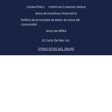
Cookie Policy
California Collection Notice
Aviso de incentivos financieros
Política de privacidad de datos de salud del
consumidor
Aviso de HIPAA
© Costa Del Mar, Inc.
OTROS SITIOS DEL GRUPO