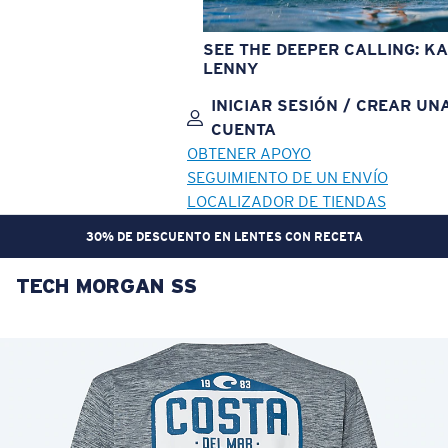
SEE THE DEEPER CALLING: KA
LENNY
INICIAR SESIÓN / CREAR UN
CUENTA
OBTENER APOYO
SEGUIMIENTO DE UN ENVÍO
LOCALIZADOR DE TIENDAS
30% DE DESCUENTO EN LENTES CON RECETA
TECH MORGAN SS
OBJETIVO ACTUALIZADO
¡AGREGADO AL CARRITO!
Precio:
Sin cargo
Cantidad:
Precio:
Sin cargo