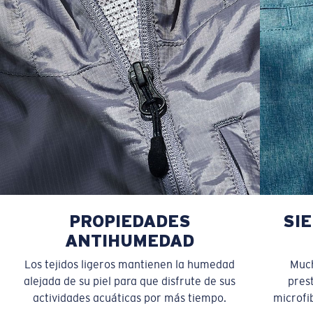
PROPIEDADES
SI
ANTIHUMEDAD
Los tejidos ligeros mantienen la humedad
Much
alejada de su piel para que disfrute de sus
pres
actividades acuáticas por más tiempo.
microfib