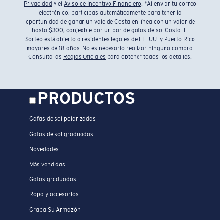
Privacidad
y el
Aviso de Incentivo Financiero
. *Al enviar tu correo
electrónico, participas automáticamente para tener la
oportunidad de ganar un vale de Costa en línea con un valor de
hasta $300, canjeable por un par de gafas de sol Costa. El
Sorteo está abierto a residentes legales de EE. UU. y Puerto Rico
mayores de 18 años. No es necesario realizar ninguna compra.
Consulta las
Reglas Oficiales
para obtener todos los detalles.
PRODUCTOS
Gafas de sol polarizadas
Gafas de sol graduadas
Novedades
Más vendidas
Gafas graduadas
Ropa y accesorios
Graba Su Armazón