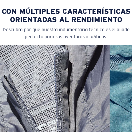
CON MÚLTIPLES CARACTERÍSTICAS
ORIENTADAS AL RENDIMIENTO
Descubra por qué nuestra indumentaria técnica es el aliado
perfecto para sus aventuras acuáticas.
SIZES
1. CHEST
2. BODY LENGTH
3. SLEEVE LENGTH
S
19"
27”
7 ¾”
M
21"
28"
8 ¼”
L
23”
29”
8 ¾”
XL
25”
30”
9 ¼”
XXL
27”
31”
9 ¾”