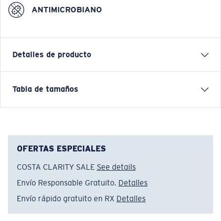
ANTIMICROBIANO
Detalles de producto
CAMISETA DE MANGA CORTA TECH MORGAN SS
Tabla de tamaños
Nombre del modelo:
Tech Morgan SS
Artículo n.°:
FQA400909-203
Color:
Gris
Tamaño:
S
OFERTAS ESPECIALES
COSTA CLARITY SALE
See details
Envío Responsable Gratuito.
Detalles
Envío rápido gratuito en RX
Detalles