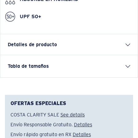
UPF 50+
Detalles de producto
Short Sleeve Performance Polo
Tabla de tamaños
CARACTERÍSTICAS
• Ajuste relajado
• Corte masculino
• UPF 50, absorbe la humedad, ligero y antimicrobiano
OFERTAS ESPECIALES
• Tejido de punto elástico para mayor movilidad
COSTA CLARITY SALE
See details
• Bolsillo delantero de parche para un detalle de estilo
Envío Responsable Gratuito.
Detalles
• Lazo en el bolsillo para sujetar los lentes de sol
• Tejido entrelazado catiónico: 88 % poliéster
Envío rápido gratuito en RX
Detalles