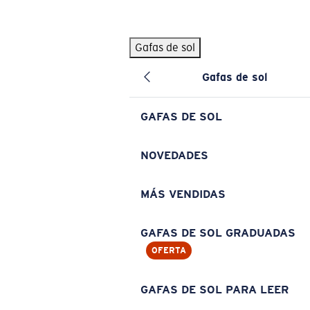
Skip to main content
Gafas de sol
BÚSQUEDAS POPULARES
Gafas de sol
Pilothouse PRO Limited Edition Pack
Exclusivo
Gafas de sol personalizadas
Nuevo
GAFAS DE SOL
Los más vendidos de gafas de sol
Gafas de sol graduadas
NOVEDADES
Novedades en gafas de sol
MÁS VENDIDAS
ENLACES ÚTILES
Lentes de recambio
GAFAS DE SOL GRADUADAS
OFERTA
Garantía y reparación
Gafas graduadas
GAFAS DE SOL PARA LEER