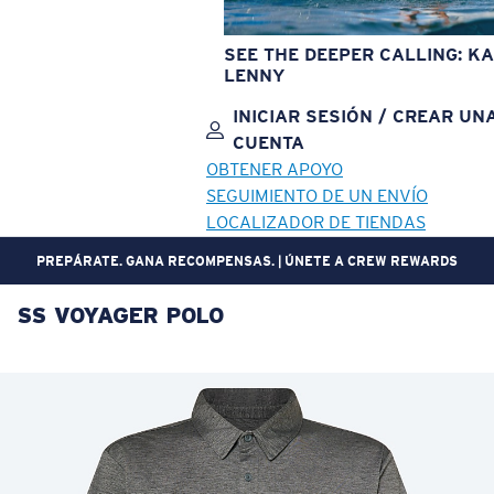
SEE THE DEEPER CALLING: KA
LENNY
INICIAR SESIÓN / CREAR UN
CUENTA
OBTENER APOYO
SEGUIMIENTO DE UN ENVÍO
LOCALIZADOR DE TIENDAS
¿NO TE QUEDA? DEVOLUCIONES GRATIS Y FÁCILES EN 30 DÍAS.
SS VOYAGER POLO
OBJETIVO ACTUALIZADO
¡AGREGADO AL CARRITO!
Precio:
Sin cargo
Cantidad:
Precio:
Sin cargo