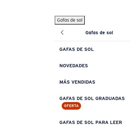
Skip to main content
Gafas de sol
BÚSQUEDAS POPULARES
Gafas de sol
Pilothouse PRO Limited Edition Pack
Exclusivo
Gafas de sol personalizadas
Nuevo
GAFAS DE SOL
Los más vendidos de gafas de sol
Gafas de sol graduadas
NOVEDADES
Novedades en gafas de sol
MÁS VENDIDAS
ENLACES ÚTILES
Lentes de recambio
GAFAS DE SOL GRADUADAS
OFERTA
Garantía y reparación
Gafas graduadas
GAFAS DE SOL PARA LEER