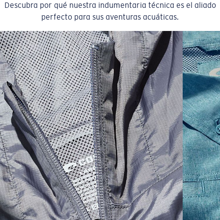
Descubra por qué nuestra indumentaria técnica es el aliado
perfecto para sus aventuras acuáticas.
SIZES
1. CHEST
2. HIPS LENGTH
3. SLEEVE LENGTH
S
20
27 3/4
26
M
21
28 3/4
26 1/2
L
22
29 3/4
27
XL
23
30 3/4
27 1/2
2XL
24
31 3/4
28