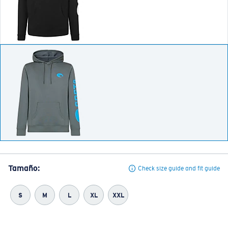
Tamaño:
Check size guide and fit guide
S
M
L
XL
XXL