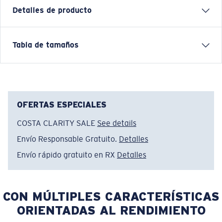
Detalles de producto
SUDADERA CORE FLEECE
Tabla de tamaños
Nombre del modelo:
Core Fleece Hoody
Artículo n.°:
FQA400955-27P
Color:
Shark
Tamaño:
S
OFERTAS ESPECIALES
COSTA CLARITY SALE
See details
Envío Responsable Gratuito.
Detalles
Envío rápido gratuito en RX
Detalles
CON MÚLTIPLES CARACTERÍSTICAS
ORIENTADAS AL RENDIMIENTO