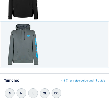
Tamaño:
Check size guide and fit guide
S
M
L
XL
XXL