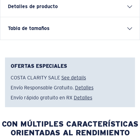
Detalles de producto
SUDADERA CORE FLEECE
Tabla de tamaños
Nombre del modelo:
Core Fleece Hoody
Artículo n.°:
FQA400955-27P
Color:
Shark
Tamaño:
XXL
OFERTAS ESPECIALES
COSTA CLARITY SALE
See details
Envío Responsable Gratuito.
Detalles
Envío rápido gratuito en RX
Detalles
CON MÚLTIPLES CARACTERÍSTICAS
ORIENTADAS AL RENDIMIENTO