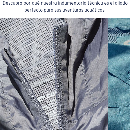
Descubra por qué nuestra indumentaria técnica es el aliado
perfecto para sus aventuras acuáticas.
SIZES
1. CHEST
2. HIPS LENGTH
3. SLEEVE LENGTH
S
20
27 3/4
26
M
21
28 3/4
26 1/2
L
22
29 3/4
27
XL
23
30 3/4
27 1/2
2XL
24
31 3/4
28