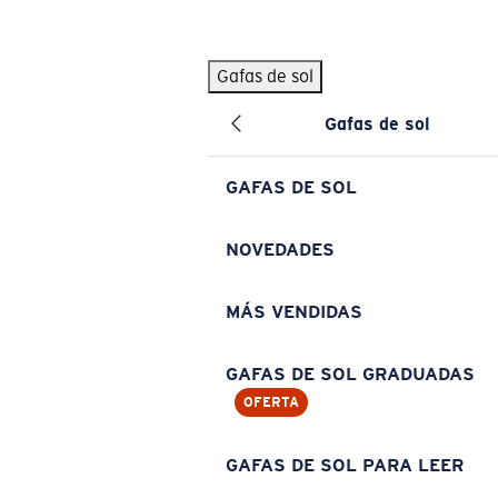
Skip to main content
Gafas de sol
BÚSQUEDAS POPULARES
Gafas de sol
Pilothouse PRO Limited Edition Pack
Exclusivo
Gafas de sol personalizadas
Nuevo
GAFAS DE SOL
Los más vendidos de gafas de sol
Gafas de sol graduadas
NOVEDADES
Novedades en gafas de sol
MÁS VENDIDAS
ENLACES ÚTILES
Lentes de recambio
GAFAS DE SOL GRADUADAS
OFERTA
Garantía y reparación
Gafas graduadas
GAFAS DE SOL PARA LEER