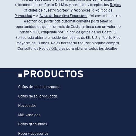
relacionadas con Costa Del Mar, y has leído y aceptas las
Reglas
Oficiales
de nuestro Sorteo* y reconoces la
Política de
Privacidad
y el
Aviso de Incentivo Financiero
. *Al enviar tu correo
electrónico, participas automáticamente para tener la
oportunidad de ganar un vale de Costa en línea con un valor de
hasta $300, canjeable por un par de gafas de sol Costa. El
Sorteo está abierto a residentes legales de EE. UU. y Puerto Rico
mayores de 18 años. No es necesario realizar ninguna compra.
Consulta las
Reglas Oficiales
para obtener todos los detalles.
PRODUCTOS
Gafas de sol polarizadas
Gafas de sol graduadas
Novedades
Más vendidas
Gafas graduadas
Ropa y accesorios