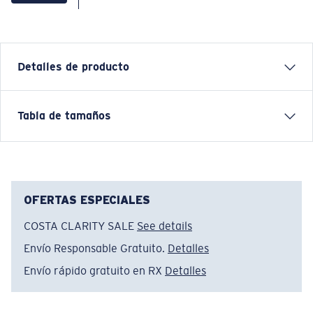
Detalles de producto
Camiseta OctoCosta de manga corta
Tabla de tamaños
CARACTERÍSTICAS
• Ajuste regular
• Para hombre
• 100 % algodón
OFERTAS ESPECIALES
• Lavar a máquina con agua fría, del revés y con
COSTA CLARITY SALE
See details
colores similares. Secar a temperatura baja. Planchar
Envío Responsable Gratuito.
Detalles
de adentro hacia afuera a temperatura baja. No usar
blanqueador. No lavar en seco
Envío rápido gratuito en RX
Detalles
Nombre del modelo:
Octocosta
Artículo n.°:
FQA400967-6DU