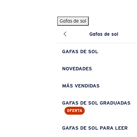
Skip to main content
Gafas de sol
BÚSQUEDAS POPULARES
Gafas de sol
Pilothouse PRO Limited Edition Pack
Exclusivo
Gafas de sol personalizadas
Nuevo
GAFAS DE SOL
Los más vendidos de gafas de sol
Gafas de sol graduadas
NOVEDADES
Novedades en gafas de sol
MÁS VENDIDAS
ENLACES ÚTILES
Lentes de recambio
GAFAS DE SOL GRADUADAS
OFERTA
Garantía y reparación
Gafas graduadas
GAFAS DE SOL PARA LEER