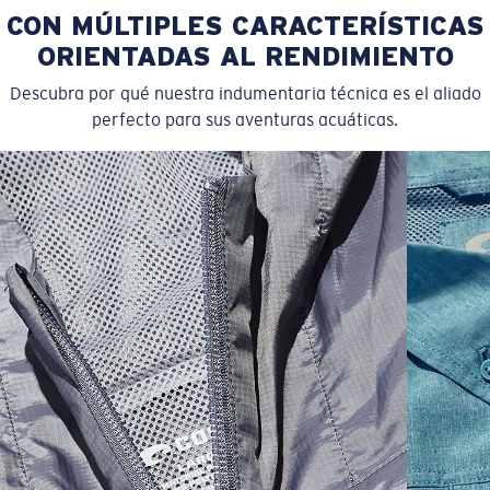
CON MÚLTIPLES CARACTERÍSTICAS
Color:
Caribbean
Tamaño:
S
ORIENTADAS AL RENDIMIENTO
Descubra por qué nuestra indumentaria técnica es el aliado
perfecto para sus aventuras acuáticas.
SIZES
1. CHEST
2. BODY LENGTH
3. SLEEVE LENGTH
S
19"
27”
7 ¾”
M
21"
28"
8 ¼”
L
23”
29”
8 ¾”
XL
25”
30”
9 ¼”
XXL
27”
31”
9 ¾”