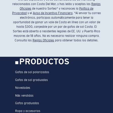
relacionadas con Costa Del Mar, y has leído y aceptas las
Reglas
Oficiales
de nuestro Sorteo* y reconoces la
Política de
Privacidad
y el
Aviso de Incentivo Financiero
. *Al enviar tu correo
electrónico, participas automáticamente para tener la
oportunidad de ganar un vale de Costa en línea con un valor de
hasta $300, canjeable por un par de gafas de sol Costa. El
Sorteo está abierto a residentes legales de EE. UU. y Puerto Rico
mayores de 18 años. No es necesario realizar ninguna compra.
Consulta las
Reglas Oficiales
para obtener todos los detalles.
PRODUCTOS
Gafas de sol polarizadas
Gafas de sol graduadas
Novedades
Más vendidas
Gafas graduadas
Ropa y accesorios