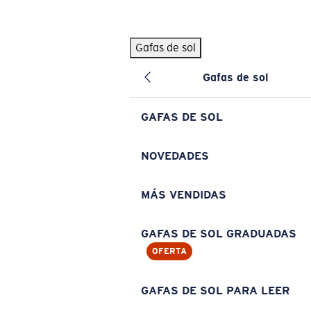
Skip to main content
Gafas de sol
BÚSQUEDAS POPULARES
Gafas de sol
Pilothouse PRO Limited Edition Pack
Exclusivo
Gafas de sol personalizadas
Nuevo
GAFAS DE SOL
Los más vendidos de gafas de sol
Gafas de sol graduadas
NOVEDADES
Novedades en gafas de sol
MÁS VENDIDAS
ENLACES ÚTILES
Lentes de recambio
GAFAS DE SOL GRADUADAS
OFERTA
Garantía y reparación
Gafas graduadas
GAFAS DE SOL PARA LEER