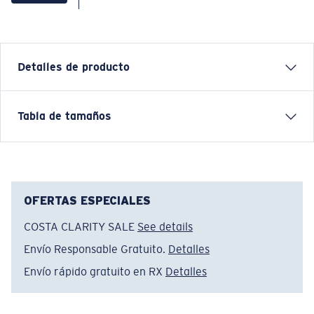
Detalles de producto
Camiseta Protect Offshore de manga corta
Tabla de tamaños
CARACTERÍSTICAS
• Ajuste regular
• Para hombre
• 100 % algodón
OFERTAS ESPECIALES
• Lavar a máquina con agua fría, del revés y con
COSTA CLARITY SALE
See details
colores similares. Secar a temperatura baja. Planchar
Envío Responsable Gratuito.
Detalles
de adentro hacia afuera a temperatura baja. No usar
blanqueador. No lavar en seco
Envío rápido gratuito en RX
Detalles
Nombre del modelo:
Protect Offshore
Artículo n.°:
FQA400980-615