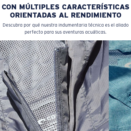
CON MÚLTIPLES CARACTERÍSTICAS
Color:
Azul Claro
Tamaño:
S
ORIENTADAS AL RENDIMIENTO
Descubra por qué nuestra indumentaria técnica es el aliado
perfecto para sus aventuras acuáticas.
SIZES
1. CHEST
2. BODY LENGTH
3. SLEEVE LENGTH
S
19"
27”
7 ¾”
M
21"
28"
8 ¼”
L
23”
29”
8 ¾”
XL
25”
30”
9 ¼”
XXL
27”
31”
9 ¾”