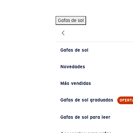
Skip to main content
Gafas de sol
BÚSQUEDAS POPULARES
Pilothouse PRO Limited Edition Pack
Exclusivo
Gafas de sol personalizadas
Nuevo
Gafas de sol
Los más vendidos de gafas de sol
Gafas de sol graduadas
Novedades
Novedades en gafas de sol
Más vendidas
ENLACES ÚTILES
Lentes de recambio
Gafas de sol graduadas
OFERT
Garantía y reparación
Gafas de sol para leer
Gafas graduadas