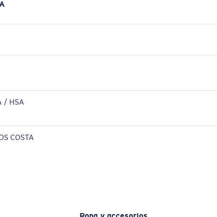
A
 / HSA
OS COSTA
Ropa y accesorios