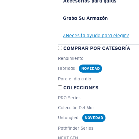
Accesorios para gafas
Graba Su Armazón
¿Necesita ayuda para elegir?
COMPRAR POR CATEGORÍA
Rendimiento
Híbridas
NOVEDAD
Para el dia a dia
COLECCIONES
PRO Series
Colección Del Mar
Untangled
NOVEDAD
Pathfinder Series
NEXT-GEN