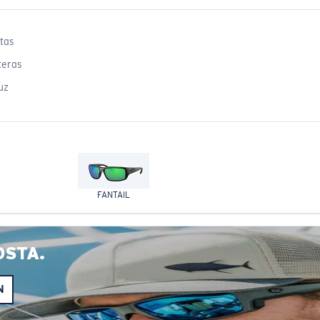
tas
teras
uz
FANTAIL
OSTA.
N