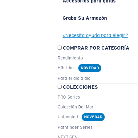
Accesorios para gafas
Graba Su Armazón
¿Necesita ayuda para elegir?
COMPRAR POR CATEGORÍA
Rendimiento
Híbridas
NOVEDAD
Para el dia a dia
COLECCIONES
PRO Series
Colección Del Mar
Untangled
NOVEDAD
Pathfinder Series
NEXT-GEN