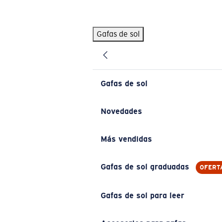
Skip to main content
Gafas de sol
BÚSQUEDAS POPULARES
Pilothouse PRO Limited Edition Pack
Exclusivo
Gafas de sol personalizadas
Nuevo
Gafas de sol
Los más vendidos de gafas de sol
Gafas de sol graduadas
Novedades
Novedades en gafas de sol
Más vendidas
ENLACES ÚTILES
Lentes de recambio
Gafas de sol graduadas
OFERT
Garantía y reparación
Gafas de sol para leer
Gafas graduadas