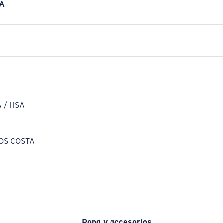
A
 / HSA
OS COSTA
Ropa y accesorios