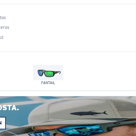
tas
teras
uz
FANTAIL
OSTA.
N