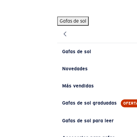
Skip to main content
Gafas de sol
BÚSQUEDAS POPULARES
Pilothouse PRO Limited Edition Pack
Exclusivo
Gafas de sol personalizadas
Nuevo
Gafas de sol
Los más vendidos de gafas de sol
Gafas de sol graduadas
Novedades
Novedades en gafas de sol
Más vendidas
ENLACES ÚTILES
Lentes de recambio
Gafas de sol graduadas
OFERT
Garantía y reparación
Gafas de sol para leer
Gafas graduadas