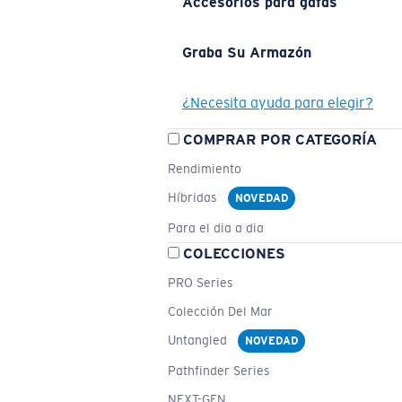
Accesorios para gafas
Graba Su Armazón
¿Necesita ayuda para elegir?
COMPRAR POR CATEGORÍA
Rendimiento
Híbridas
NOVEDAD
Para el dia a dia
COLECCIONES
PRO Series
Colección Del Mar
Untangled
NOVEDAD
Pathfinder Series
NEXT-GEN