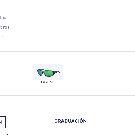
tas
teras
uz
FANTAIL
OSTA.
GRADUACIÓN
N