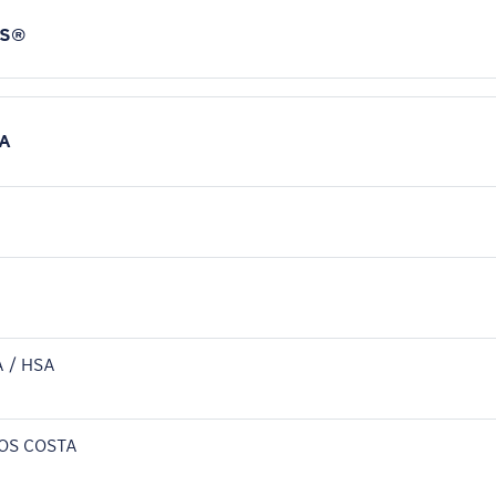
NS®
A
 / HSA
OS COSTA