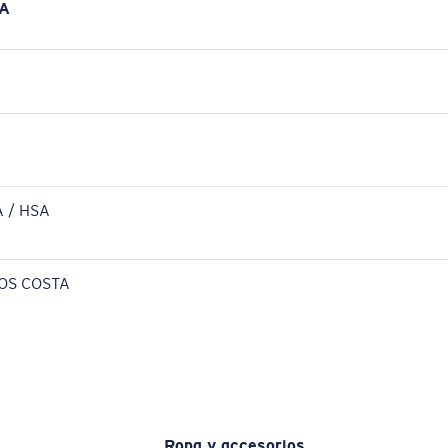
A
 / HSA
OS COSTA
Ropa y accesorios