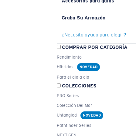
Accesorios para gafas
Graba Su Armazón
¿Necesita ayuda para elegir?
COMPRAR POR CATEGORÍA
Rendimiento
Híbridas
NOVEDAD
Para el dia a dia
COLECCIONES
PRO Series
Colección Del Mar
Untangled
NOVEDAD
Pathfinder Series
NEXT-GEN