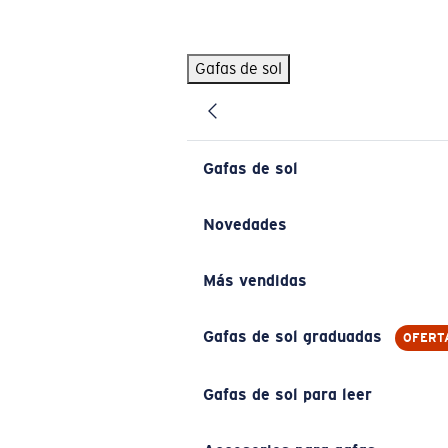
Skip to main content
Gafas de sol
BÚSQUEDAS POPULARES
Pilothouse PRO Limited Edition Pack
Exclusivo
Gafas de sol personalizadas
Nuevo
Gafas de sol
Los más vendidos de gafas de sol
Gafas de sol graduadas
Novedades
Novedades en gafas de sol
Más vendidas
ENLACES ÚTILES
Lentes de recambio
Gafas de sol graduadas
OFERT
Garantía y reparación
Gafas de sol para leer
Gafas graduadas