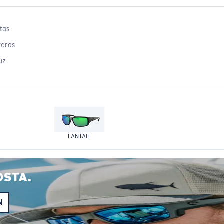
tas
teras
uz
FANTAIL
OSTA.
N