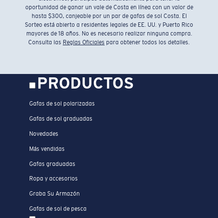
oportunidad de ganar un vale de Costa en línea con un valor de
hasta $300, canjeable por un par de gafas de sol Costa. El
Sorteo está abierto a residentes legales de EE. UU. y Puerto Rico
mayores de 18 años. No es necesario realizar ninguna compra.
Consulta las
Reglas Oficiales
para obtener todos los detalles.
PRODUCTOS
Gafas de sol polarizadas
Gafas de sol graduadas
Novedades
Más vendidas
Gafas graduadas
Ropa y accesorios
Graba Su Armazón
Gafas de sol de pesca