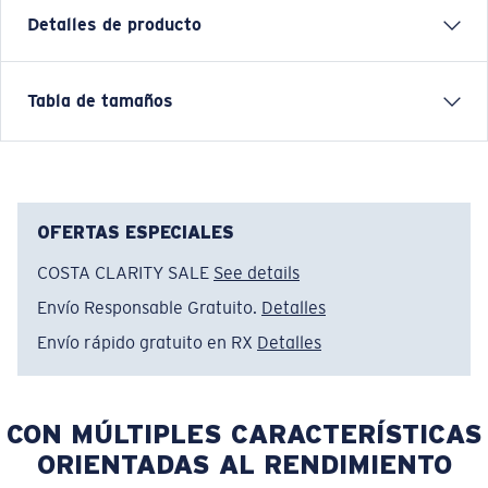
Detalles de producto
Short-sleeve jersey knit crew
Tabla de tamaños
FEATURES
• Regular Fit
• Men's Cut
• 50% Cotton, 50% Polyester
OFERTAS ESPECIALES
• Machine wash cold, inside out, with like colors.
COSTA CLARITY SALE
See details
Tumble dry low. Iron inside out on low setting. Do not
Envío Responsable Gratuito.
Detalles
use bleach. Do not dry clean.
Envío rápido gratuito en RX
Detalles
Nombre del modelo:
Freedom Fly
Artículo n.°:
FQA401182-30G
Color:
Jaspeado Natural
CON MÚLTIPLES CARACTERÍSTICAS
Tamaño:
S
ORIENTADAS AL RENDIMIENTO