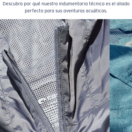
Descubra por qué nuestra indumentaria técnica es el aliado
perfecto para sus aventuras acuáticas.
SIZES
1. CHEST
2. BODY LENGTH
3. SLEEVE LENGTH
S
19"
27”
7 ¾”
M
21"
28"
8 ¼”
L
23”
29”
8 ¾”
XL
25”
30”
9 ¼”
XXL
27”
31”
9 ¾”