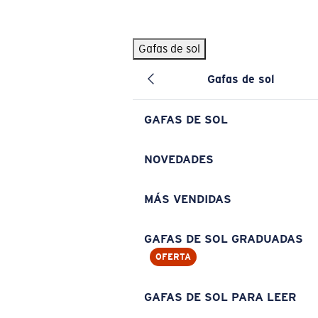
Skip to main content
Gafas de sol
BÚSQUEDAS POPULARES
Gafas de sol
Pilothouse PRO Limited Edition Pack
Exclusivo
Gafas de sol personalizadas
Nuevo
GAFAS DE SOL
Los más vendidos de gafas de sol
Gafas de sol graduadas
NOVEDADES
Novedades en gafas de sol
MÁS VENDIDAS
ENLACES ÚTILES
Lentes de recambio
GAFAS DE SOL GRADUADAS
OFERTA
Garantía y reparación
Gafas graduadas
GAFAS DE SOL PARA LEER