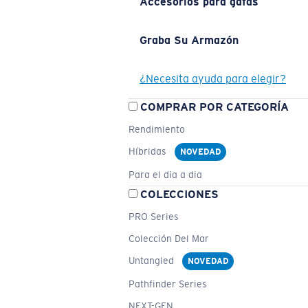
Accesorios para gafas
Graba Su Armazón
¿Necesita ayuda para elegir?
COMPRAR POR CATEGORÍA
Rendimiento
Híbridas
NOVEDAD
Para el dia a dia
COLECCIONES
PRO Series
Colección Del Mar
Untangled
NOVEDAD
Pathfinder Series
NEXT-GEN