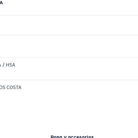
A
 / HSA
OS COSTA
Ropa y accesorios