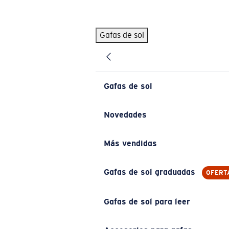
Skip to main content
Gafas de sol
BÚSQUEDAS POPULARES
Pilothouse PRO Limited Edition Pack
Exclusivo
Gafas de sol personalizadas
Nuevo
Gafas de sol
Los más vendidos de gafas de sol
Gafas de sol graduadas
Novedades
Novedades en gafas de sol
Más vendidas
ENLACES ÚTILES
Lentes de recambio
Gafas de sol graduadas
OFERT
Garantía y reparación
Gafas de sol para leer
Gafas graduadas