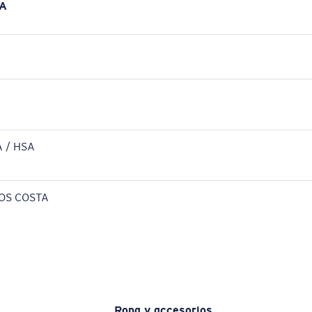
A
 / HSA
OS COSTA
Ropa y accesorios