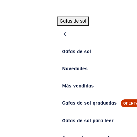
Skip to main content
Gafas de sol
BÚSQUEDAS POPULARES
Pilothouse PRO Limited Edition Pack
Exclusivo
Gafas de sol personalizadas
Nuevo
Gafas de sol
Los más vendidos de gafas de sol
Gafas de sol graduadas
Novedades
Novedades en gafas de sol
Más vendidas
ENLACES ÚTILES
Lentes de recambio
Gafas de sol graduadas
OFERT
Garantía y reparación
Gafas de sol para leer
Gafas graduadas