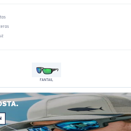
tas
teras
uz
FANTAIL
OSTA.
N