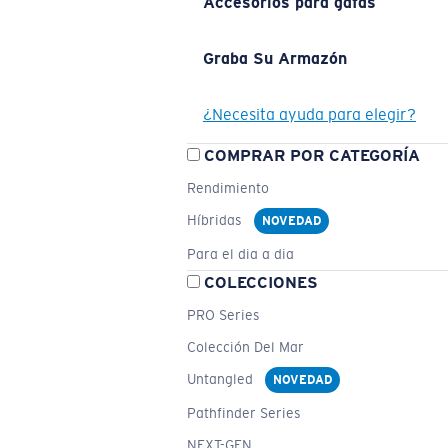
Accesorios para gafas
Graba Su Armazón
¿Necesita ayuda para elegir?
COMPRAR POR CATEGORÍA
Rendimiento
Híbridas
NOVEDAD
Para el dia a dia
COLECCIONES
PRO Series
Colección Del Mar
Untangled
NOVEDAD
Pathfinder Series
NEXT-GEN