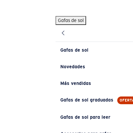
Skip to main content
Gafas de sol
BÚSQUEDAS POPULARES
Pilothouse PRO Limited Edition Pack
Exclusivo
Gafas de sol personalizadas
Nuevo
Gafas de sol
Los más vendidos de gafas de sol
Gafas de sol graduadas
Novedades
Novedades en gafas de sol
Más vendidas
ENLACES ÚTILES
Lentes de recambio
Gafas de sol graduadas
OFERT
Garantía y reparación
Gafas de sol para leer
Gafas graduadas