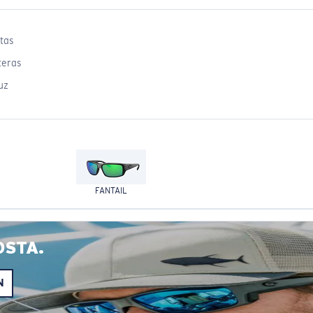
tas
teras
uz
FANTAIL
OSTA.
N