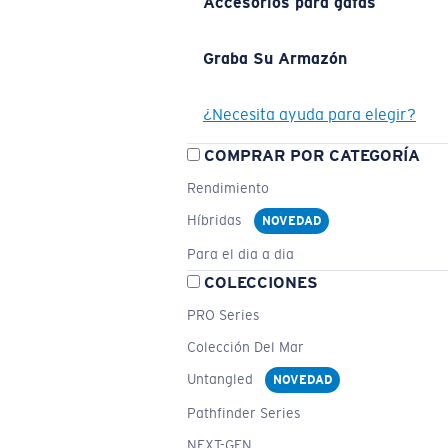
Accesorios para gafas
Graba Su Armazón
¿Necesita ayuda para elegir?
COMPRAR POR CATEGORÍA
Rendimiento
Híbridas
NOVEDAD
Para el dia a dia
COLECCIONES
PRO Series
Colección Del Mar
Untangled
NOVEDAD
Pathfinder Series
NEXT-GEN