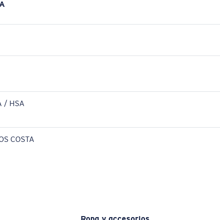
A
 / HSA
OS COSTA
Ropa y accesorios