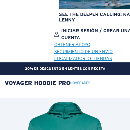
SEE THE DEEPER CALLING: KA
LENNY
INICIAR SESIÓN / CREAR UN
CUENTA
OBTENER APOYO
SEGUIMIENTO DE UN ENVÍO
LOCALIZADOR DE TIENDAS
30% DE DESCUENTO EN LENTES CON RECETA
VOYAGER HOODIE PRO
OBJETIVO ACTUALIZADO
¡AGREGADO AL CARRITO!
NOVEDADES
Precio:
Sin cargo
Cantidad:
Precio:
Sin cargo