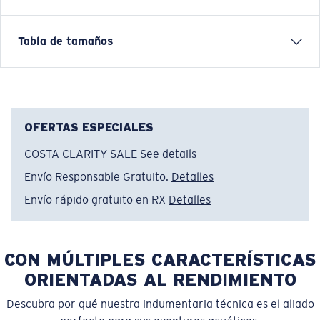
Tabla de tamaños
Nombre del modelo:
Voyager Hoodie PRO
Artículo n.°:
FQA401250-74V
Color:
Espuma de Mar
Tamaño:
S
OFERTAS ESPECIALES
COSTA CLARITY SALE
See details
Envío Responsable Gratuito.
Detalles
Envío rápido gratuito en RX
Detalles
CON MÚLTIPLES CARACTERÍSTICAS
ORIENTADAS AL RENDIMIENTO
Descubra por qué nuestra indumentaria técnica es el aliado