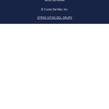
Aviso de HIPAA
© Costa Del Mar, Inc.
OTROS SITIOS DEL GRUPO