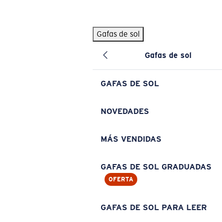
Skip to main content
Gafas de sol
BÚSQUEDAS POPULARES
Gafas de sol
Pilothouse PRO Limited Edition Pack
Exclusivo
Gafas de sol personalizadas
Nuevo
GAFAS DE SOL
Los más vendidos de gafas de sol
Gafas de sol graduadas
NOVEDADES
Novedades en gafas de sol
MÁS VENDIDAS
ENLACES ÚTILES
Lentes de recambio
GAFAS DE SOL GRADUADAS
OFERTA
Garantía y reparación
Gafas graduadas
GAFAS DE SOL PARA LEER