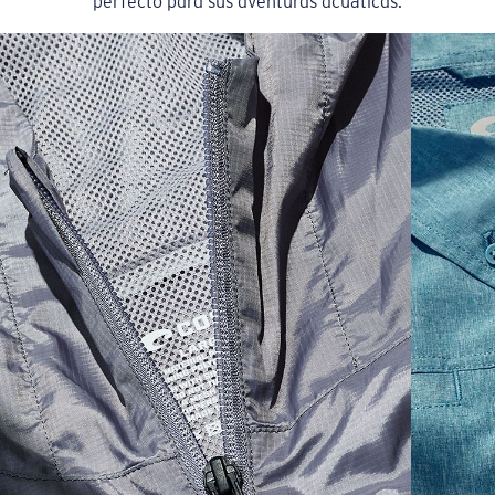
perfecto para sus aventuras acuáticas.
SIZES
1. CHEST
2. HIPS LENGTH
3. SLEEVE LENGTH
S
20
27 3/4
26
M
21
28 3/4
26 1/2
L
22
29 3/4
27
XL
23
30 3/4
27 1/2
2XL
24
31 3/4
28