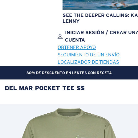
SEE THE DEEPER CALLING: KA
LENNY
INICIAR SESIÓN / CREAR UN
CUENTA
OBTENER APOYO
SEGUIMIENTO DE UN ENVÍO
LOCALIZADOR DE TIENDAS
30% DE DESCUENTO EN LENTES CON RECETA
DEL MAR POCKET TEE SS
OBJETIVO ACTUALIZADO
¡AGREGADO AL CARRITO!
Precio:
Sin cargo
Cantidad:
Precio:
Sin cargo