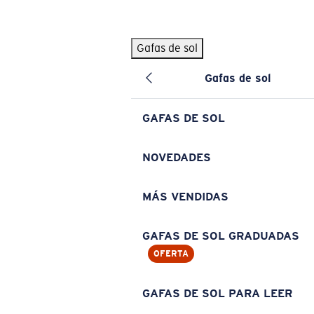
Skip to main content
Gafas de sol
BÚSQUEDAS POPULARES
Gafas de sol
Pilothouse PRO Limited Edition Pack
Exclusivo
Gafas de sol personalizadas
Nuevo
GAFAS DE SOL
Los más vendidos de gafas de sol
Gafas de sol graduadas
NOVEDADES
Novedades en gafas de sol
MÁS VENDIDAS
ENLACES ÚTILES
Lentes de recambio
GAFAS DE SOL GRADUADAS
OFERTA
Garantía y reparación
Gafas graduadas
GAFAS DE SOL PARA LEER