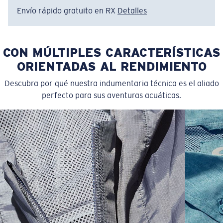
Envío rápido gratuito en RX
Detalles
Nombre del modelo:
Del Mar Pocket Tee SS
Artículo n.°:
FQA401252-7GT
Color:
Dark Sage
CON MÚLTIPLES CARACTERÍSTICAS
Tamaño:
S
ORIENTADAS AL RENDIMIENTO
Descubra por qué nuestra indumentaria técnica es el aliado
perfecto para sus aventuras acuáticas.
SIZES
1. CHEST
2. BODY LENGTH
3. SLEEVE LENGTH
S
19"
27”
7 ¾”
M
21"
28"
8 ¼”
L
23”
29”
8 ¾”