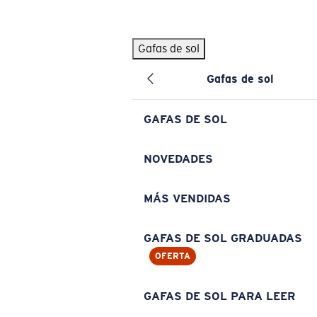
Skip to main content
Gafas de sol
BÚSQUEDAS POPULARES
Gafas de sol
Pilothouse PRO Limited Edition Pack
Exclusivo
Gafas de sol personalizadas
Nuevo
GAFAS DE SOL
Los más vendidos de gafas de sol
Gafas de sol graduadas
NOVEDADES
Novedades en gafas de sol
MÁS VENDIDAS
ENLACES ÚTILES
Lentes de recambio
GAFAS DE SOL GRADUADAS
OFERTA
Garantía y reparación
Gafas graduadas
GAFAS DE SOL PARA LEER