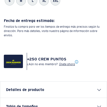
S
M
L
XL
XXL
Fecha de entrega estimada:
Finaliza tu compra para ver los tiempos de entrega más precisos según tu
dirección. Para más detalles, visita nuestra página de información sobre
envíos.
+
250
CREW PUNTOS
¿Aún no eres miembro?
Únete ahora
Detalles de producto
CAMISETA DE MANGA CORTA FREEDOM COSTA
Tabla de tamaños