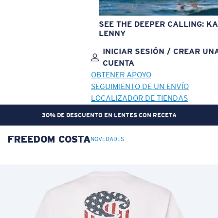
SEE THE DEEPER CALLING: KA
LENNY
INICIAR SESIÓN / CREAR UN
CUENTA
OBTENER APOYO
SEGUIMIENTO DE UN ENVÍO
LOCALIZADOR DE TIENDAS
30% DE DESCUENTO EN LENTES CON RECETA
FREEDOM COSTA
OBJETIVO ACTUALIZADO
¡AGREGADO AL CARRITO!
NOVEDADES
Precio:
Sin cargo
Cantidad:
Precio:
Sin cargo