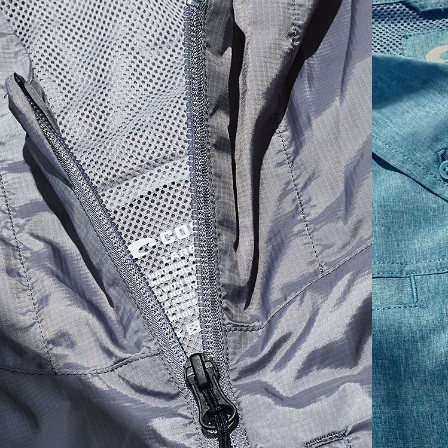
SIZES
1. CHEST
2. BODY LENGTH
3. SLEEVE LENGTH
S
19"
27”
7 ¾”
M
21"
28"
8 ¼”
L
23”
29”
8 ¾”
XL
25”
30”
9 ¼”
XXL
27”
31”
9 ¾”