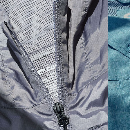
SIZES
1. CHEST
2. BODY LENGTH
3. SLEEVE LENGTH
S
19"
27”
7 ¾”
M
21"
28"
8 ¼”
L
23”
29”
8 ¾”
XL
25”
30”
9 ¼”
XXL
27”
31”
9 ¾”