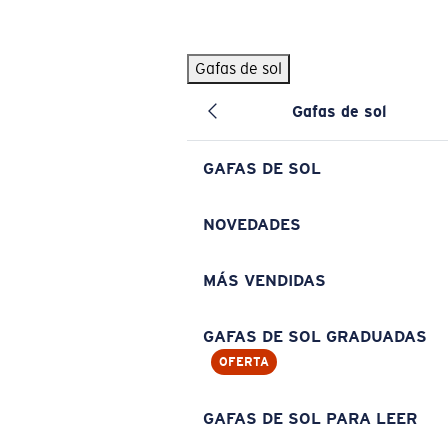
Skip to main content
Gafas de sol
BÚSQUEDAS POPULARES
Gafas de sol
Pilothouse PRO Limited Edition Pack
Exclusivo
Gafas de sol personalizadas
Nuevo
GAFAS DE SOL
Los más vendidos de gafas de sol
Gafas de sol graduadas
NOVEDADES
Novedades en gafas de sol
MÁS VENDIDAS
ENLACES ÚTILES
Lentes de recambio
GAFAS DE SOL GRADUADAS
OFERTA
Garantía y reparación
Gafas graduadas
GAFAS DE SOL PARA LEER