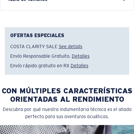
shirts are more than apparel—they're part of the
journey.
Nombre del modelo:
Blue Mind Water
Artículo n.°:
FQA401306-6ES
OFERTAS ESPECIALES
Color:
CC Lagoon
COSTA CLARITY SALE
See details
Tamaño:
M
Envío Responsable Gratuito.
Detalles
Envío rápido gratuito en RX
Detalles
CON MÚLTIPLES CARACTERÍSTICAS
ORIENTADAS AL RENDIMIENTO
Descubra por qué nuestra indumentaria técnica es el aliado
perfecto para sus aventuras acuáticas.