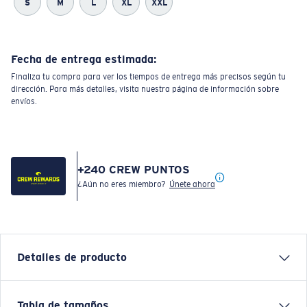
S
M
L
XL
XXL
Fecha de entrega estimada:
Finaliza tu compra para ver los tiempos de entrega más precisos según tu
dirección. Para más detalles, visita nuestra página de información sobre
envíos.
+
240
CREW PUNTOS
¿Aún no eres miembro?
Únete ahora
Detalles de producto
Inspired by water and fueled by adventure, Costa T-
Tabla de tamaños