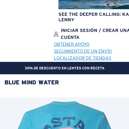
SEE THE DEEPER CALLING: KA
LENNY
INICIAR SESIÓN / CREAR UN
CUENTA
OBTENER APOYO
SEGUIMIENTO DE UN ENVÍO
LOCALIZADOR DE TIENDAS
30% DE DESCUENTO EN LENTES CON RECETA
BLUE MIND WATER
OBJETIVO ACTUALIZADO
¡AGREGADO AL CARRITO!
Precio:
Sin cargo
Cantidad:
Precio:
Sin cargo