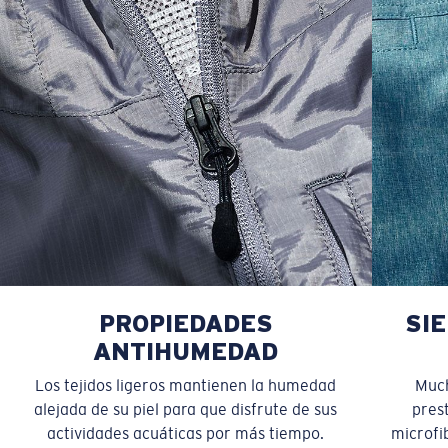
PROPIEDADES
SI
ANTIHUMEDAD
Los tejidos ligeros mantienen la humedad
Much
alejada de su piel para que disfrute de sus
pres
actividades acuáticas por más tiempo.
microfib