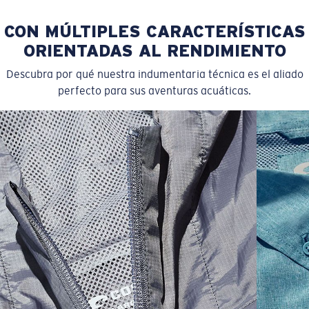
CON MÚLTIPLES CARACTERÍSTICAS
ORIENTADAS AL RENDIMIENTO
Descubra por qué nuestra indumentaria técnica es el aliado
perfecto para sus aventuras acuáticas.
SIZES
1. CHEST
2. BODY LENGTH
3. SLEEVE LENGTH
S
19"
27”
7 ¾”
M
21"
28"
8 ¼”
L
23”
29”
8 ¾”
XL
25”
30”
9 ¼”
XXL
27”
31”
9 ¾”