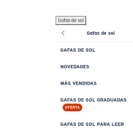
Skip to main content
Gafas de sol
BÚSQUEDAS POPULARES
Gafas de sol
Pilothouse PRO Limited Edition Pack
Exclusivo
Gafas de sol personalizadas
Nuevo
GAFAS DE SOL
Los más vendidos de gafas de sol
Gafas de sol graduadas
NOVEDADES
Novedades en gafas de sol
MÁS VENDIDAS
ENLACES ÚTILES
Lentes de recambio
GAFAS DE SOL GRADUADAS
OFERTA
Garantía y reparación
Gafas graduadas
GAFAS DE SOL PARA LEER