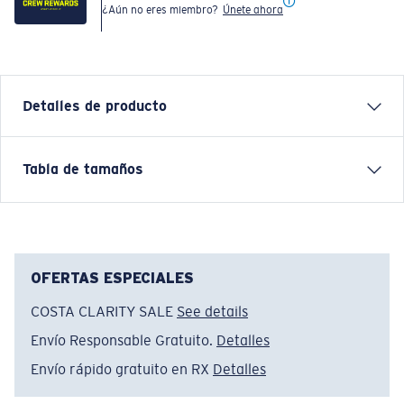
¿Aún no eres miembro?
Únete ahora
Detalles de producto
Inspired by water and fueled by adventure, Costa T-
Tabla de tamaños
shirts are more than apparel—they're part of the
journey.
Nombre del modelo:
Tropical C-Enery
Artículo n.°:
FQA401307-51C
OFERTAS ESPECIALES
Color:
Mantequilla
COSTA CLARITY SALE
See details
Tamaño:
S
Envío Responsable Gratuito.
Detalles
Envío rápido gratuito en RX
Detalles