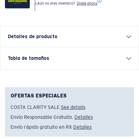
¿Aún no eres miembro?
Únete ahora
Detalles de producto
Inspired by water and fueled by adventure, Costa T-
Tabla de tamaños
shirts are more than apparel—they're part of the
journey.
Nombre del modelo:
Shark Hammerhead
Artículo n.°:
FQA401311-001
OFERTAS ESPECIALES
Color:
Negro
COSTA CLARITY SALE
See details
Tamaño:
L
Envío Responsable Gratuito.
Detalles
Envío rápido gratuito en RX
Detalles