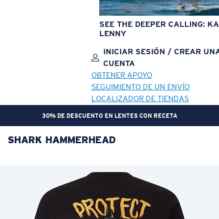
SEE THE DEEPER CALLING: KA
LENNY
INICIAR SESIÓN / CREAR UN
CUENTA
OBTENER APOYO
SEGUIMIENTO DE UN ENVÍO
LOCALIZADOR DE TIENDAS
30% DE DESCUENTO EN LENTES CON RECETA
SHARK HAMMERHEAD
OBJETIVO ACTUALIZADO
¡AGREGADO AL CARRITO!
Precio:
Sin cargo
Cantidad:
Precio:
Sin cargo