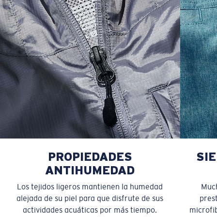
PROPIEDADES
SI
ANTIHUMEDAD
Los tejidos ligeros mantienen la humedad
Much
alejada de su piel para que disfrute de sus
pres
actividades acuáticas por más tiempo.
microfib