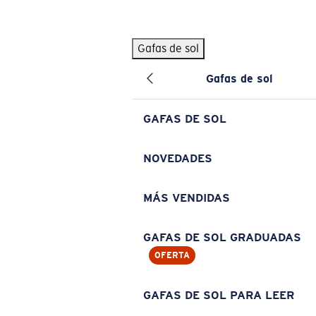
Skip to main content
Gafas de sol
BÚSQUEDAS POPULARES
Gafas de sol
Pilothouse PRO Limited Edition Pack
Exclusivo
Gafas de sol personalizadas
Nuevo
GAFAS DE SOL
Los más vendidos de gafas de sol
Gafas de sol graduadas
NOVEDADES
Novedades en gafas de sol
MÁS VENDIDAS
ENLACES ÚTILES
Lentes de recambio
GAFAS DE SOL GRADUADAS
OFERTA
Garantía y reparación
Gafas graduadas
GAFAS DE SOL PARA LEER