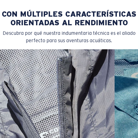
CON MÚLTIPLES CARACTERÍSTICAS
ORIENTADAS AL RENDIMIENTO
Descubra por qué nuestra indumentaria técnica es el aliado
perfecto para sus aventuras acuáticas.
SIZES
1. CHEST
2. BODY LENGTH
3. SLEEVE LENGTH
S
19"
27”
7 ¾”
M
21"
28"
8 ¼”
L
23”
29”
8 ¾”
XL
25”
30”
9 ¼”
XXL
27”
31”
9 ¾”