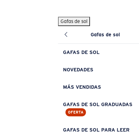
Skip to main content
Gafas de sol
BÚSQUEDAS POPULARES
Gafas de sol
Pilothouse PRO Limited Edition Pack
Exclusivo
Gafas de sol personalizadas
Nuevo
GAFAS DE SOL
Los más vendidos de gafas de sol
Gafas de sol graduadas
NOVEDADES
Novedades en gafas de sol
MÁS VENDIDAS
ENLACES ÚTILES
Lentes de recambio
GAFAS DE SOL GRADUADAS
OFERTA
Garantía y reparación
Gafas graduadas
GAFAS DE SOL PARA LEER