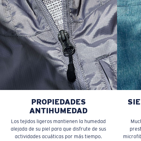
PROPIEDADES
SI
ANTIHUMEDAD
Los tejidos ligeros mantienen la humedad
Much
alejada de su piel para que disfrute de sus
pres
actividades acuáticas por más tiempo.
microfib