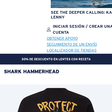
SEE THE DEEPER CALLING: KA
LENNY
INICIAR SESIÓN / CREAR UN
CUENTA
OBTENER APOYO
SEGUIMIENTO DE UN ENVÍO
LOCALIZADOR DE TIENDAS
30% DE DESCUENTO EN LENTES CON RECETA
SHARK HAMMERHEAD
OBJETIVO ACTUALIZADO
¡AGREGADO AL CARRITO!
Precio:
Sin cargo
Cantidad:
Precio:
Sin cargo