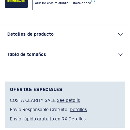
¿Aún no eres miembro?
Únete ahora
Detalles de producto
Inspired by water and fueled by adventure, Costa T-
Tabla de tamaños
shirts are more than apparel—they're part of the
journey.
Nombre del modelo:
Shark Hammerhead
Artículo n.°:
FQA401311-001
OFERTAS ESPECIALES
Color:
Negro
COSTA CLARITY SALE
See details
Tamaño:
XXL
Envío Responsable Gratuito.
Detalles
Envío rápido gratuito en RX
Detalles