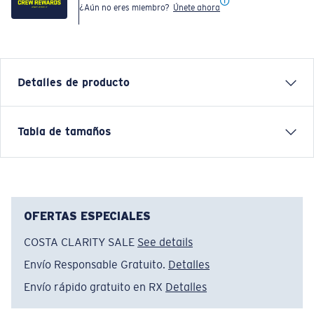
¿Aún no eres miembro?
Únete ahora
Detalles de producto
Inspired by water and fueled by adventure, Costa T-
Tabla de tamaños
shirts are more than apparel—they're part of the
journey.
Nombre del modelo:
Sunset Bass
Artículo n.°:
FQA401314-6FP
OFERTAS ESPECIALES
Color:
Washed Denim
COSTA CLARITY SALE
See details
Tamaño:
L
Envío Responsable Gratuito.
Detalles
Envío rápido gratuito en RX
Detalles