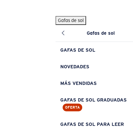
Skip to main content
Gafas de sol
BÚSQUEDAS POPULARES
Gafas de sol
Pilothouse PRO Limited Edition Pack
Exclusivo
Gafas de sol personalizadas
Nuevo
GAFAS DE SOL
Los más vendidos de gafas de sol
Gafas de sol graduadas
NOVEDADES
Novedades en gafas de sol
MÁS VENDIDAS
ENLACES ÚTILES
Lentes de recambio
GAFAS DE SOL GRADUADAS
OFERTA
Garantía y reparación
Gafas graduadas
GAFAS DE SOL PARA LEER