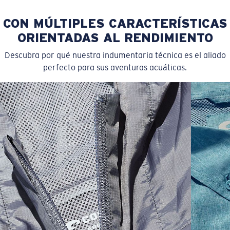
CON MÚLTIPLES CARACTERÍSTICAS
ORIENTADAS AL RENDIMIENTO
Descubra por qué nuestra indumentaria técnica es el aliado
perfecto para sus aventuras acuáticas.
SIZES
1. CHEST
2. BODY LENGTH
3. SLEEVE LENGTH
S
19"
27”
7 ¾”
M
21"
28"
8 ¼”
L
23”
29”
8 ¾”
XL
25”
30”
9 ¼”
XXL
27”
31”
9 ¾”