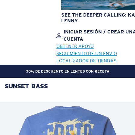
SEE THE DEEPER CALLING: KA
LENNY
INICIAR SESIÓN / CREAR UN
CUENTA
OBTENER APOYO
SEGUIMIENTO DE UN ENVÍO
LOCALIZADOR DE TIENDAS
30% DE DESCUENTO EN LENTES CON RECETA
SUNSET BASS
OBJETIVO ACTUALIZADO
¡AGREGADO AL CARRITO!
Precio:
Sin cargo
Cantidad:
Precio:
Sin cargo