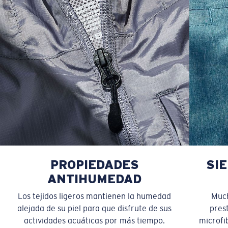
PROPIEDADES
SI
ANTIHUMEDAD
Los tejidos ligeros mantienen la humedad
Much
alejada de su piel para que disfrute de sus
pres
actividades acuáticas por más tiempo.
microfib