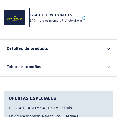
+
240
CREW PUNTOS
¿Aún no eres miembro?
Únete ahora
Detalles de producto
Inspired by water and fueled by adventure, Costa T-
Tabla de tamaños
shirts are more than apparel—they're part of the
journey.
Nombre del modelo:
Gator Arch
Artículo n.°:
FQA401315-760
OFERTAS ESPECIALES
Color:
Verde Musgo
COSTA CLARITY SALE
See details
Tamaño:
XXL
Envío Responsable Gratuito.
Detalles