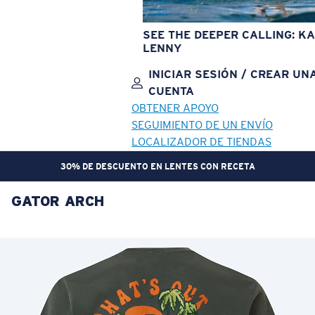
SEE THE DEEPER CALLING: KA
LENNY
INICIAR SESIÓN / CREAR UN
CUENTA
OBTENER APOYO
SEGUIMIENTO DE UN ENVÍO
LOCALIZADOR DE TIENDAS
30% DE DESCUENTO EN LENTES CON RECETA
GATOR ARCH
OBJETIVO ACTUALIZADO
¡AGREGADO AL CARRITO!
Precio:
Sin cargo
Cantidad:
Precio:
Sin cargo