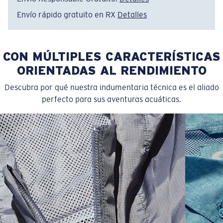
Envío rápido gratuito en RX
Detalles
CON MÚLTIPLES CARACTERÍSTICAS
ORIENTADAS AL RENDIMIENTO
Descubra por qué nuestra indumentaria técnica es el aliado
perfecto para sus aventuras acuáticas.
SIZES
1. CHEST
2. BODY LENGTH
3. SLEEVE LENGTH
S
19"
27”
7 ¾”
M
21"
28"
8 ¼”
L
23”
29”
8 ¾”