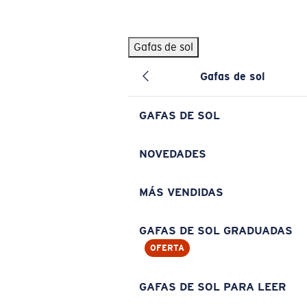
Skip to main content
Gafas de sol
BÚSQUEDAS POPULARES
Gafas de sol
Pilothouse PRO Limited Edition Pack
Exclusivo
Gafas de sol personalizadas
Nuevo
GAFAS DE SOL
Los más vendidos de gafas de sol
Gafas de sol graduadas
NOVEDADES
Novedades en gafas de sol
MÁS VENDIDAS
ENLACES ÚTILES
Lentes de recambio
GAFAS DE SOL GRADUADAS
OFERTA
Garantía y reparación
Gafas graduadas
GAFAS DE SOL PARA LEER