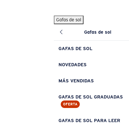
Skip to main content
Gafas de sol
BÚSQUEDAS POPULARES
Gafas de sol
Pilothouse PRO Limited Edition Pack
Exclusivo
Gafas de sol personalizadas
Nuevo
GAFAS DE SOL
Los más vendidos de gafas de sol
Gafas de sol graduadas
NOVEDADES
Novedades en gafas de sol
MÁS VENDIDAS
ENLACES ÚTILES
Lentes de recambio
GAFAS DE SOL GRADUADAS
OFERTA
Garantía y reparación
Gafas graduadas
GAFAS DE SOL PARA LEER