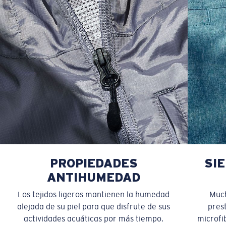
PROPIEDADES
SI
ANTIHUMEDAD
Los tejidos ligeros mantienen la humedad
Much
alejada de su piel para que disfrute de sus
pres
actividades acuáticas por más tiempo.
microfib