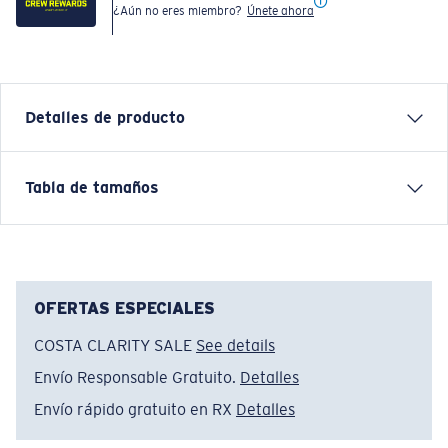
¿Aún no eres miembro?
Únete ahora
Detalles de producto
Inspired by water and fueled by adventure, Costa T-
Tabla de tamaños
shirts are more than apparel—they're part of the
journey.
Nombre del modelo:
Tech Pike
Artículo n.°:
FQA401316-29S
OFERTAS ESPECIALES
Color:
Plateado
COSTA CLARITY SALE
See details
Tamaño:
XXL
Envío Responsable Gratuito.
Detalles
Envío rápido gratuito en RX
Detalles