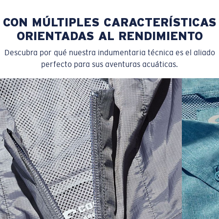
CON MÚLTIPLES CARACTERÍSTICAS
ORIENTADAS AL RENDIMIENTO
Descubra por qué nuestra indumentaria técnica es el aliado
perfecto para sus aventuras acuáticas.
SIZES
1. CHEST
2. BODY LENGTH
3. SLEEVE LENGTH
S
19"
27”
7 ¾”
M
21"
28"
8 ¼”
L
23”
29”
8 ¾”
XL
25”
30”
9 ¼”
XXL
27”
31”
9 ¾”