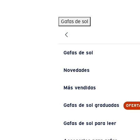
Skip to main content
Gafas de sol
BÚSQUEDAS POPULARES
Pilothouse PRO Limited Edition Pack
Exclusivo
Gafas de sol personalizadas
Nuevo
Gafas de sol
Los más vendidos de gafas de sol
Gafas de sol graduadas
Novedades
Novedades en gafas de sol
Más vendidas
ENLACES ÚTILES
Lentes de recambio
Gafas de sol graduadas
OFERT
Garantía y reparación
Gafas de sol para leer
Gafas graduadas