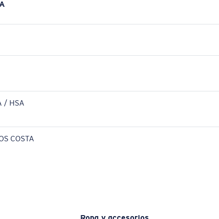
A
 / HSA
OS COSTA
Ropa y accesorios