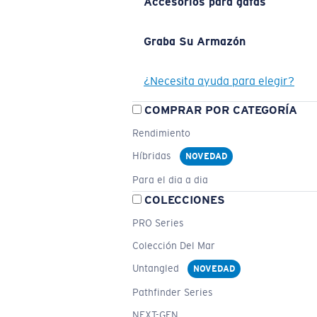
Accesorios para gafas
Graba Su Armazón
¿Necesita ayuda para elegir?
COMPRAR POR CATEGORÍA
Rendimiento
Híbridas
NOVEDAD
Para el dia a dia
COLECCIONES
PRO Series
Colección Del Mar
Untangled
NOVEDAD
Pathfinder Series
NEXT-GEN