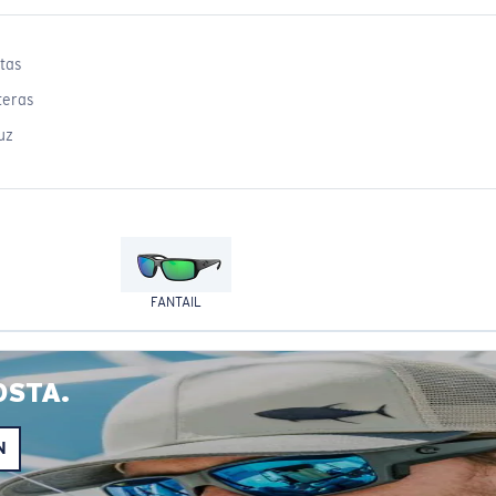
tas
teras
uz
FANTAIL
OSTA.
N